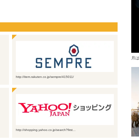
月
http://item.rakuten.co.jp/sempre/415011/
http://shopping.yahoo.co.jp/search?first…