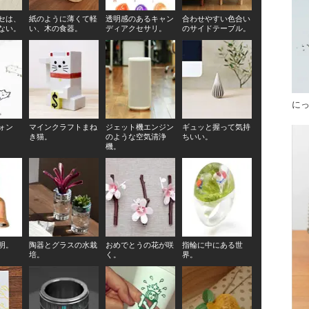
セは、
紙のように薄くて軽
透明感のあるキャン
合わせやすい色合い
ない。
い、木の食器。
ディアクセサリ。
のサイドテーブル。
に
ォン
マインクラフトまね
ジェット機エンジン
ギュッと握って気持
き猫。
のような空気清浄
ちいい。
機。
明。
陶器とグラスの水栽
おめでとうの花が咲
指輪に中にある世
培。
く。
界。