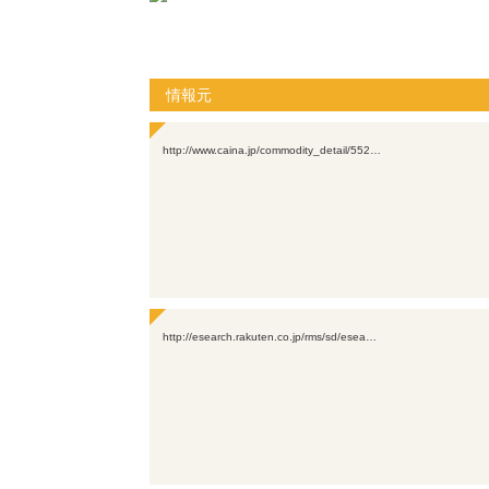
情報元
http://www.caina.jp/commodity_detail/552…
http://esearch.rakuten.co.jp/rms/sd/esea…