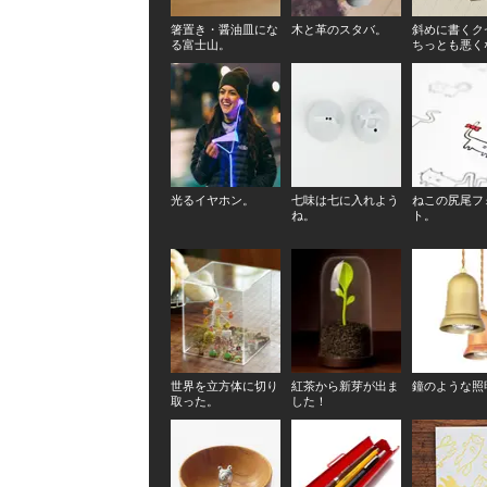
箸置き・醤油皿にな
木と革のスタバ。
斜めに書くク
る富士山。
ちっとも悪く
光るイヤホン。
七味は七に入れよう
ねこの尻尾フ
ね。
ト。
世界を立方体に切り
紅茶から新芽が出ま
鐘のような照
取った。
した！