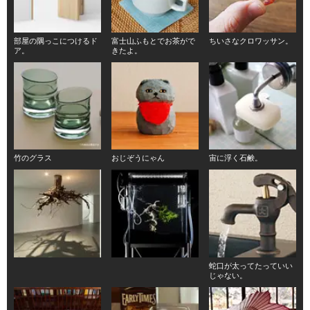
部屋の隅っこにつけるド
富士山ふもとでお茶がで
ちいさなクロワッサン。
ア。
きたよ。
竹のグラス
おじぞうにゃん
宙に浮く石鹸。
蛇口が太ってたっていい
じゃない。