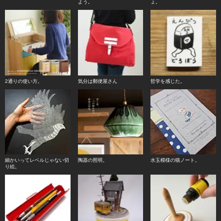
よう。
ょ。
2通りの使い方。
気分は郵便屋さん
哲学を感じた。
細かいってレベルじゃない切
陶器の照明。
水玉模様の猫ノート。
り絵。