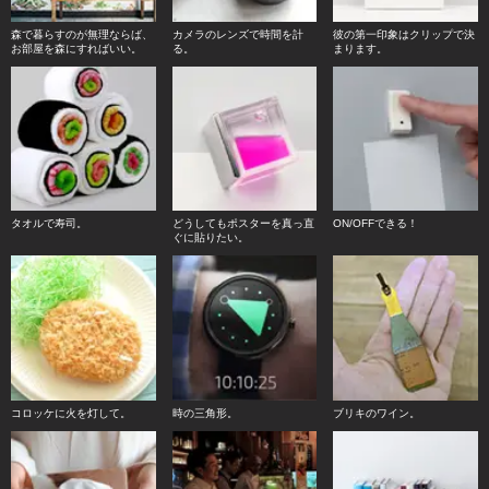
森で暮らすのが無理ならば、
カメラのレンズで時間を計
彼の第一印象はクリップで決
お部屋を森にすればいい。
る。
まります。
タオルで寿司。
どうしてもポスターを真っ直
ON/OFFできる！
ぐに貼りたい。
コロッケに火を灯して。
時の三角形。
ブリキのワイン。