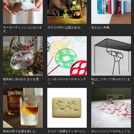
モーモーティッシュになりま
ガラスの中には庭がある。
見えない本棚。
す。
植木鉢に水のかたまりを置
ニッポンのペロペロキャンデ
机はこうやって作られていま
く。
ィ。
す。
斜めの氷でお酒を楽しむ。
そうだ！定礎をクッキーにし
オレンジジュースのちょうち