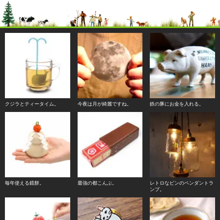
クジラとティータイム。
今夜は月が綺麗ですね。
鉄の豚にお金を入れる。
毎年使える鏡餅。
最強の都こんぶ。
レトロなビンのペンダントラ
ンプ。