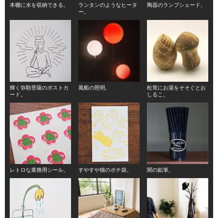
本棚に水を収納できる。
ランタンのようなヒータ
陶器のランプシェード。
ー。
輝く弥勒菩薩のポストカ
風船の照明。
松茸にお湯をそそぐとお
ード。
しるこ。
レトロな業務用シール。
すやすや猫のポチ袋。
闇の鉛筆。