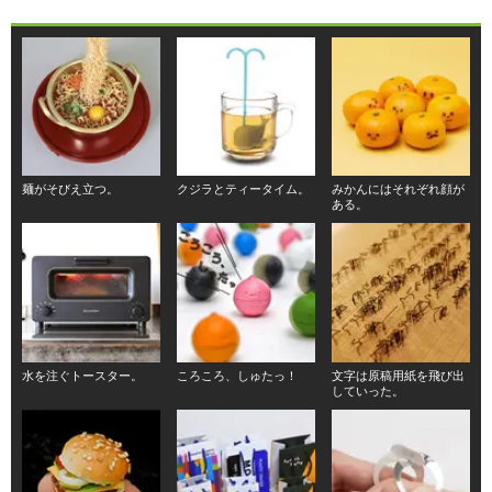
麺がそびえ立つ。
クジラとティータイム。
みかんにはそれぞれ顔が
ある。
水を注ぐトースター。
ころころ、しゅたっ！
文字は原稿用紙を飛び出
していった。