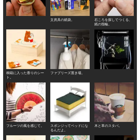
文房具の紙袋。
石ころを探してつくる、
紙の指輪。
桐箱に入った香りのシー
ファブリーズ置き場。
ト。
フルーツの風を感じて。
スポンジってベッドにな
木と革のスタバ。
るんだよ。