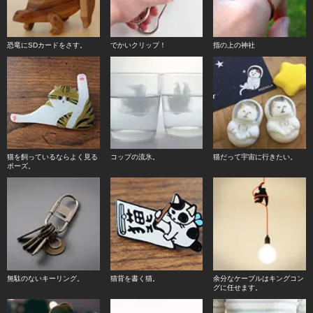
恐竜にSDカードをさす。
でかいクリップ！
指の上の神社
猫を飼っているならよく見る
コップの流氷。
猫だって宇宙に行きたい。
ポーズ。
無駄のないキーリング。
猫背を書く猫。
余分なケーブルはキングコン
グに任せます。