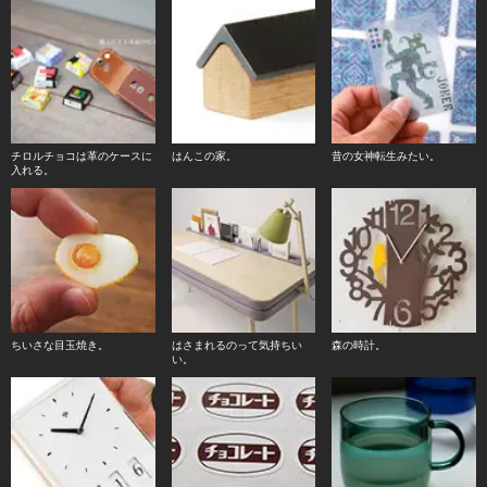
チロルチョコは革のケースに
はんこの家。
昔の女神転生みたい。
入れる。
ちいさな目玉焼き。
はさまれるのって気持ちい
森の時計。
い。