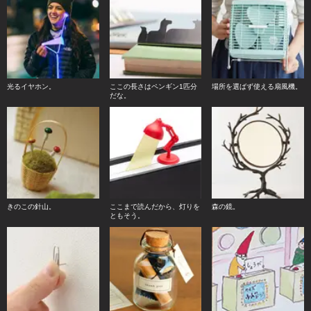
光るイヤホン。
ここの長さはペンギン1匹分
場所を選ばず使える扇風機。
だな。
きのこの針山。
ここまで読んだから、灯りを
森の鏡。
ともそう。