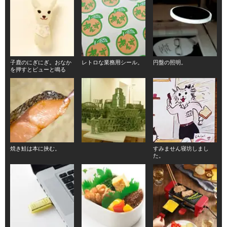
子鹿のにぎにぎ。おなか
レトロな業務用シール。
円盤の照明。
を押すとピューと鳴る
焼き鮭は本に挟む。
すみません寝坊しまし
た。