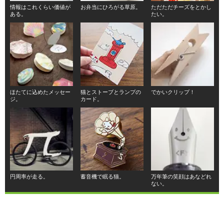
情報はこれくらい価値が
お弁当にひろがる草原。
ただただチーズをとかし
ある。
たい。
ほたてに込めたメッセー
猫とストーブとランプの
でかいクリップ！
ジ。
カード。
円周率が走る。
蓄音機で眠る猫。
万年筆の笑顔はあなどれ
ない。