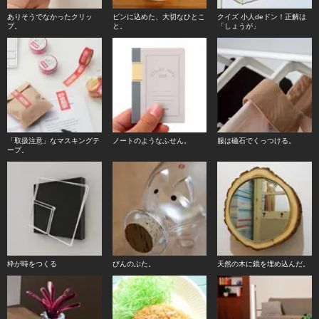
ありそうでなかったクリッ
ビンに込めた、大切なひとこ
クイズ 小人deドン！正解は
プ。
と。
「しょうが」
「取扱注意」なマスキングテ
ノートのようなふせん。
服は磁石でくっつける。
ープ。
枠が時をつくる
びんのぶた。
天然の木に鏡を埋め込んだ。