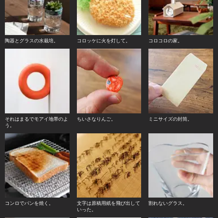
陶器とグラスの水栽培。
コロッケに火を灯して。
コロコロの家。
それはまるでモアイ地帯のよ
ちいさなりんご。
ミニサイズの封筒。
う。
コンロでパンを焼く。
文字は原稿用紙を飛び出して
割れないグラス。
いった。