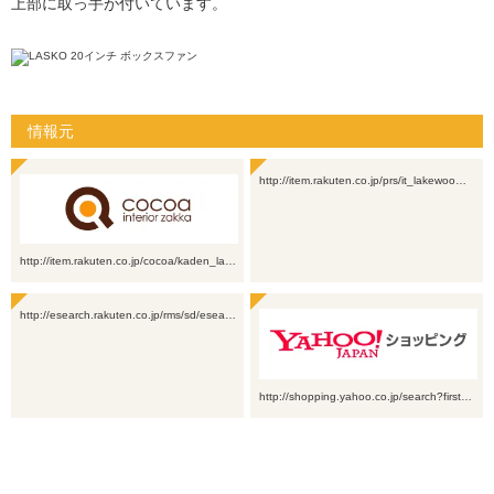
上部に取っ手が付いています。
情報元
http://item.rakuten.co.jp/prs/it_lakewoo…
http://item.rakuten.co.jp/cocoa/kaden_la…
http://esearch.rakuten.co.jp/rms/sd/esea…
http://shopping.yahoo.co.jp/search?first…