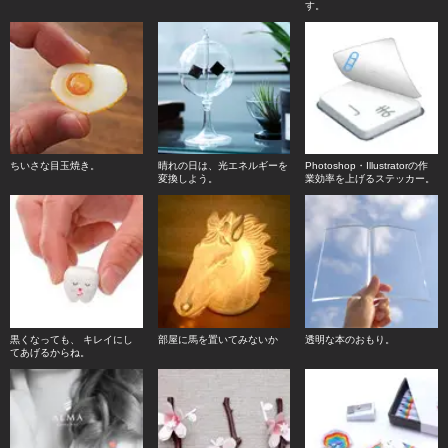
す。
ちいさな目玉焼き。
晴れの日は、光エネルギーを
Photoshop・Illustratorの作
変換しよう。
業効率を上げるステッカー。
黒くなっても、 キレイにし
部屋に馬を置いてみないか
透明な本のおもり。
てあげるからね。