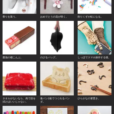
香りを装う。
おめでとうの花が咲く。
削りくずが虹になる。
最強の都こんぶ。
のびるバッグ。
しっぽでスマホ操作する猫。
タオルがないなら、肉で顔を
食パン1枚でつくれるパン
ひらがなの箸置き。
拭けばいいじゃない。
ダ。