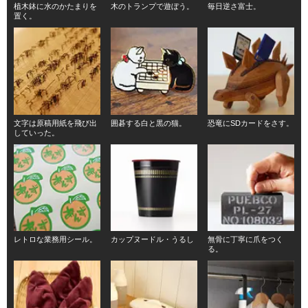
植木鉢に水のかたまりを
木のトランプで遊ぼう。
毎日逆さ富士。
置く。
文字は原稿用紙を飛び出
囲碁する白と黒の猫。
恐竜にSDカードをさす。
していった。
レトロな業務用シール。
カップヌードル・うるし
無骨に丁寧に爪をつく
る。