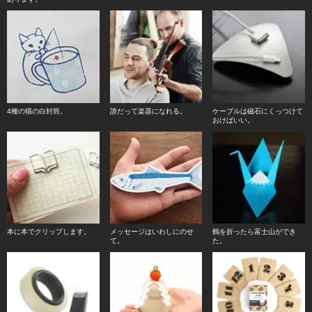
4種の猫の白封筒。
誰だって楽器になれる。
ケーブルは磁石にくっつけて
おけばいい。
本に本でクリップします。
メッセージはいわしにのせ
鶴を折ったら富士山ができ
て。
た。