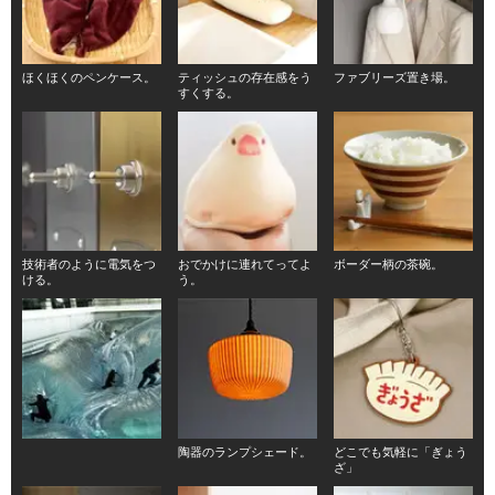
ほくほくのペンケース。
ティッシュの存在感をう
ファブリーズ置き場。
すくする。
技術者のように電気をつ
おでかけに連れてってよ
ボーダー柄の茶碗。
ける。
う。
陶器のランプシェード。
どこでも気軽に「ぎょう
ざ」