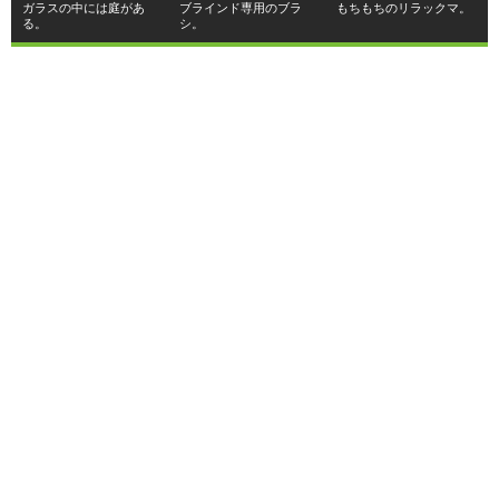
ガラスの中には庭があ
ブラインド専用のブラ
もちもちのリラックマ。
る。
シ。