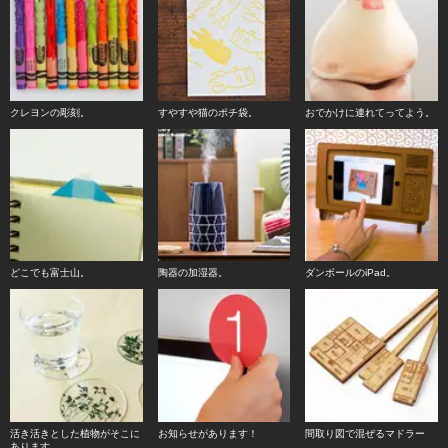
クレヨンの彫刻。
すやすや猫のポチ袋。
おでかけに連れてってよう。
どこでも富士山。
陶器の加湿器。
ダンボールのiPad。
活き活きとした植物がそこに
お知らせがあります！
間取り図で混ぜるマドラー
あります。