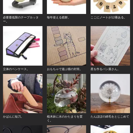
必要最低限のテープカッタ
毎年使える鏡餅。
ここにノートが12冊ある。
ー。
立体のペンケース。
おもちゃで遊ぶ猫の封筒。
星を作るパン屋さん。
かばんに短刀。
植木鉢に水のかたまりを置
たんぽぽの綿毛をとじこめて
く。