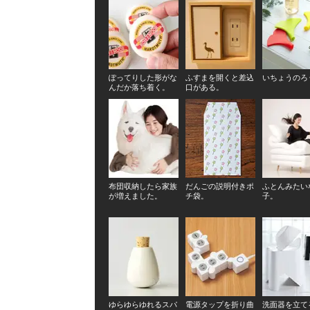
ぽってりした形がな
ふすまを開くと差込
いちょうのろ
んだか落ち着く。
口がある。
布団収納したら家族
だんごの説明付きポ
ふとんみたい
が増えました。
チ袋。
子。
ゆらゆらゆれるスパ
電源タップを折り曲
洗面器を立て