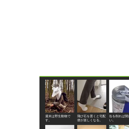
週末は野生動物で
飛び石を置くと宅配
缶を削れば開
す。
便が楽しくなる。
い。