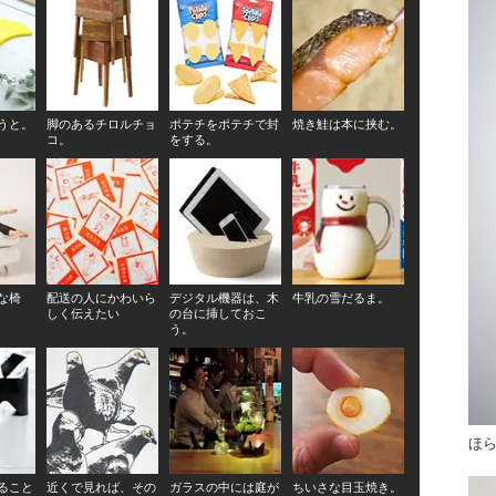
うと。
脚のあるチロルチョ
ポテチをポテチで封
焼き鮭は本に挟む。
コ。
をする。
な椅
配送の人にかわいら
デジタル機器は、木
牛乳の雪だるま。
しく伝えたい
の台に挿しておこ
う。
ほ
ること
近くで見れば、その
ガラスの中には庭が
ちいさな目玉焼き。