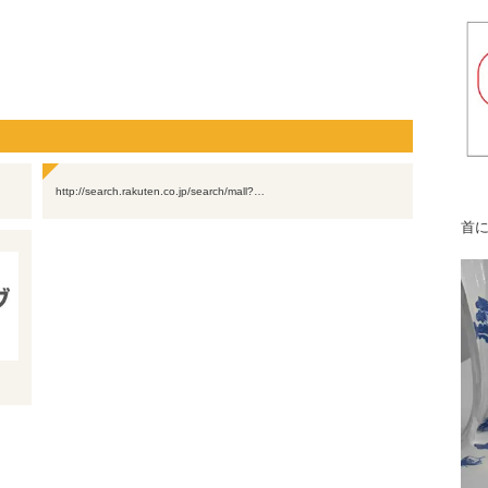
http://search.rakuten.co.jp/search/mall?…
首