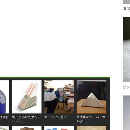
陶
オ
けやす
泡にまみれたサンド
キャンプで万力。
富士山のペーパーホ
イッチ。
ルダー。