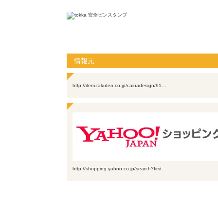
情報元
http://item.rakuten.co.jp/cainadesign/91…
http://shopping.yahoo.co.jp/search?first…