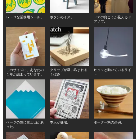
レトロな業務用シール。
ボタンのイス。
ドアの向こうが見えるド
アノブ。
このサイズに、あなたの
クリップが吸い込まれる
ヒュッと動いているライ
１年が詰まっています。
くぼみ
ト
ページの隅に富士山があ
本人が登場。
ボーダー柄の茶碗。
った。