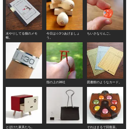
水やりしてる猫のメモ
今日は☆3つあげましょ
ちいさなりんご。
帳。
う。
指の上の神社
図書館のようなカード。
とぼけた家具たち。
それはまるで回復薬。