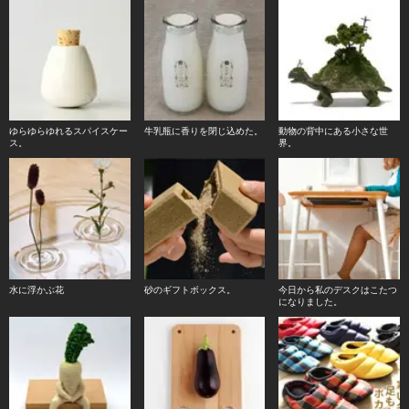
ゆらゆらゆれるスパイスケー
牛乳瓶に香りを閉じ込めた。
動物の背中にある小さな世
ス。
界。
水に浮かぶ花
砂のギフトボックス。
今日から私のデスクはこたつ
になりました。