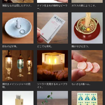
無駄なものは隠したデスク。
ドイツ生まれの独特なピーラ
ガラスの家にようこそ。
ー。
顔をのばす鳥。
どこでも荷札。
麺がそびえ立つ。
脚付きメイソンジャーの照
ソーラー充電するキューブラ
ちいさな3連ハム。
明。
イト。