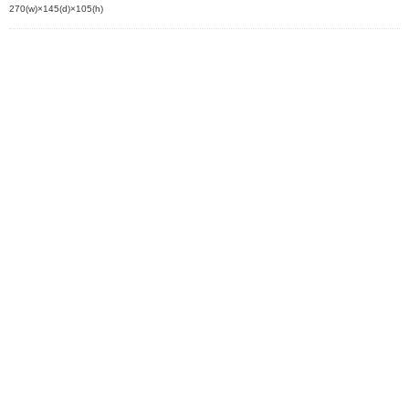
270(w)×145(d)×105(h)