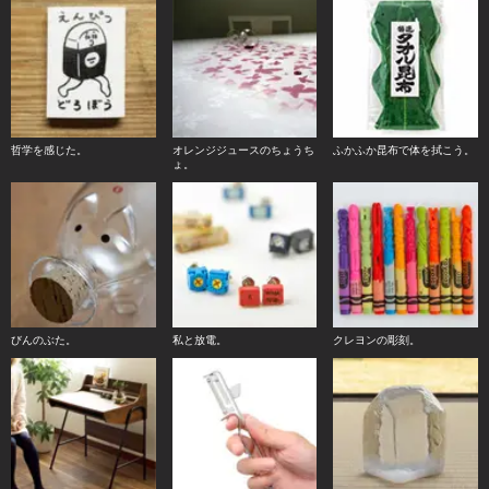
哲学を感じた。
オレンジジュースのちょうち
ふかふか昆布で体を拭こう。
ょ。
びんのぶた。
私と放電。
クレヨンの彫刻。