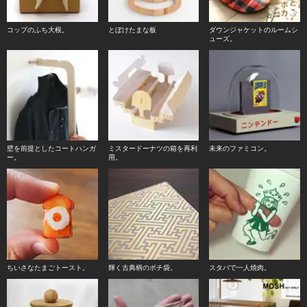
コップのふち大根。
とぼけたまな板
ダウンジャケットのルームシ
ューズ。
壁を前提としたコートハンガ
ミスタードーナツの箱を再利
未来のファミコン。
ー。
用。
ちいさなたまごトースト。
輝く古典柄のポチ袋。
スタバで一人焼肉。