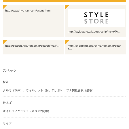
http://www.hyo-tan.com/tissue.htm
http://stylestore.allabout.co.jp/mojo/Pr…
http://search.rakuten.co.jp/search/mall/…
http://shopping.search.yahoo.co.jp/sear
c…
スペック
材質
クルミ（本体）、ウォルナット（目、口、脚）、ブナ突板合板（裏板）
仕上げ
オイルフィニッシュ（オリオ2使用）
サイズ