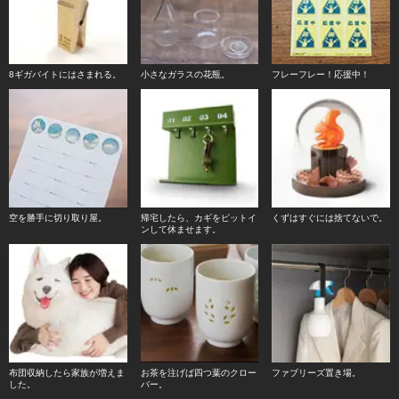
8ギガバイトにはさまれる。
小さなガラスの花瓶。
フレーフレー！応援中！
空を勝手に切り取り屋。
帰宅したら、カギをピットイ
くずはすぐには捨てないで。
ンして休ませます。
布団収納したら家族が増えま
お茶を注げば四つ葉のクロー
ファブリーズ置き場。
した。
バー。