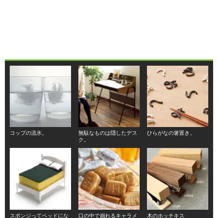
コップの流氷。
無駄なものは隠したデス
ひらがなの箸置き。
ク。
スポンジってベッドにな
口の中で崩れるキャラメ
木のホッチキス