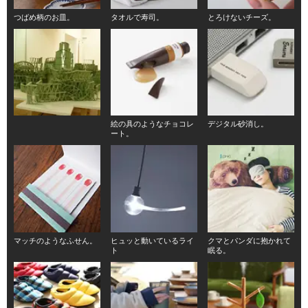
つばめ柄のお皿。
タオルで寿司。
とろけないチーズ。
絵の具のようなチョコレ
デジタル砂消し。
ート。
マッチのようなふせん。
ヒュッと動いているライ
クマとパンダに抱かれて
ト
眠る。