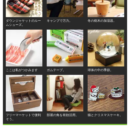
ダウンジャケットのルー
キャンプで万力。
冬の樹木の加湿器。
ムシューズ。
ここは私がつかみます
ガムテープ。
球体の中の季節。
フリーマーケットで便利
部屋の角を有効活用。
猫とクリスマスケーキ。
そう。