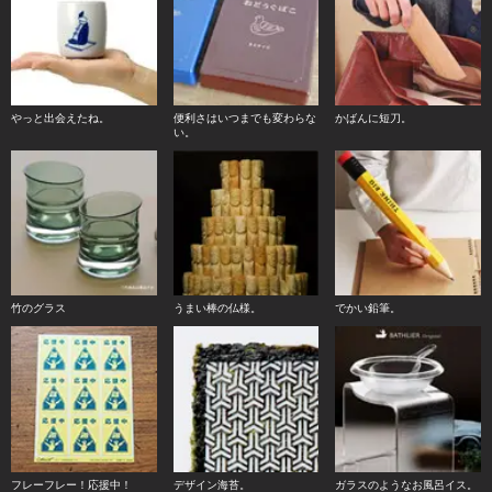
やっと出会えたね。
便利さはいつまでも変わらな
かばんに短刀。
い。
竹のグラス
うまい棒の仏様。
でかい鉛筆。
フレーフレー！応援中！
デザイン海苔。
ガラスのようなお風呂イス。