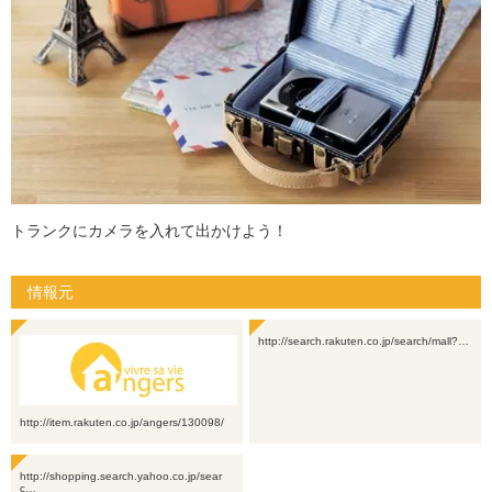
トランクにカメラを入れて出かけよう！
情報元
http://search.rakuten.co.jp/search/mall?…
http://item.rakuten.co.jp/angers/130098/
http://shopping.search.yahoo.co.jp/sear
c…