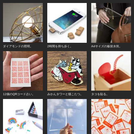
ダイアモンドの照明。
2時間を持ち歩く。
A4サイズの板状水筒。
12個のQRコード占い。
みかんタワーと猫こたつ。
タコを貼る。