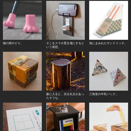
猫の雨やどり。
そこをスマホ置き場にすると
泡にまみれたサンドイッチ。
いう発想。
森に入ると、光る丸太があっ
三角形の牛乳パック。
たそうな。