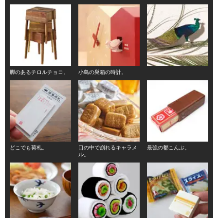
脚のあるチロルチョコ。
小鳥の巣箱の時計。
どこでも荷札。
口の中で崩れるキャラメ
最強の都こんぶ。
ル。