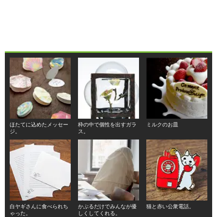
ほたてに込めたメッセー
枠の中で個性を出すガラ
ミルクのお皿
ジ。
ス。
白ヤギさんに食べられち
かぶるだけでみんなが優
猫と赤い公衆電話。
ゃった。
しくしてくれる。