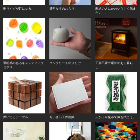
削りくずが虹になる。
透明な本のおもり。
配送の人にかわいらしく伝え
たい
透明感のあるキャンディアク
コンクリートのりんご。
工事不要で暖炉のある暮ら
セサリ。
し。
浮いてるテーブル。
ちいさい工作用紙。
ふかふか昆布で体を拭こう。