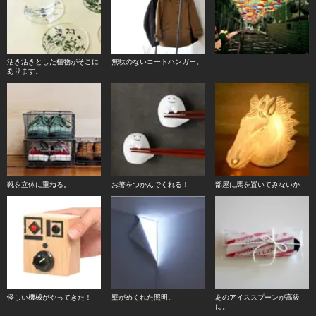
活き活きとした植物がそこに
無駄のないコートハンガー。
あります。
靴を立体に重ねる。
お箸をつかんでくれる！
部屋に馬を置いてみないか
怪しい機械がやってきた！
壁がめくれた照明。
あのアイススプーンが高級
に。