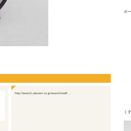
ボ
http://search.rakuten.co.jp/search/mall/…
く