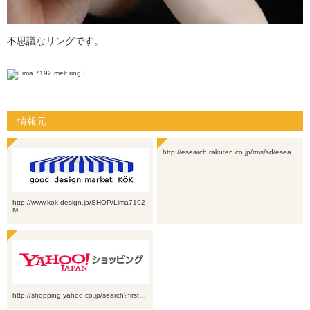
不思議なリングです。
情報元
http://esearch.rakuten.co.jp/rms/sd/esea…
http://www.kok-design.jp/SHOP/Lima7192-
M…
http://shopping.yahoo.co.jp/search?first…