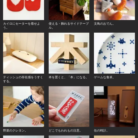
カイロにセーターを着せよ
使える・飾れるサイドテーブ
文鳥のおでん。
う。
ル。
ティッシュの存在感をうすく
本を置くと、「本」になる。
ゲームな食卓。
する。
野菜のクレヨン。
どこでもわれもの注意。
缶の時計。