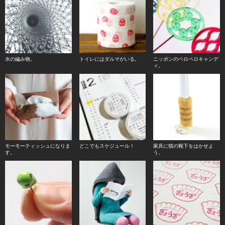
水の編み物。
トイレにはダルマがいる。
ニッポンのペロペロキャンデ
ィ。
モーモーティッシュになりま
どこでもスケジュール！
家具に猫の靴下をはかせよ
す。
う。