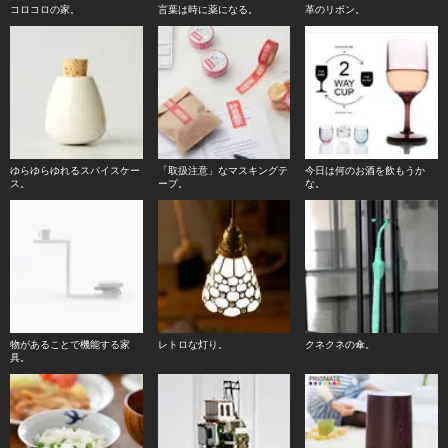
コロコロの家。
言葉は時に薬になる。
革のリボン。
ゆらゆらゆれるスパイスケー
「取扱注意」なマスキングテ
今日は何のお酒を飲もうか
ス。
ープ。
な。
物があることで機能する家
レトロな灯り。
クネクネの傘。
具。