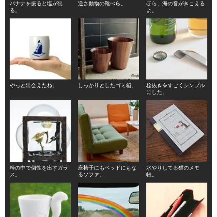
バナナを振ると塩が出
逆さ動物の靴べら。
ほら、海の音がきこえる
る。
よ。
やっと出会えたね。
しっかりとしたゴミ箱。
栓抜きをすごくシンプル
にした。
枠の中で個性を出すガラ
座椅子にもベッドにもな
水やりしてる猫のメモ
ス。
るソファ。
帳。