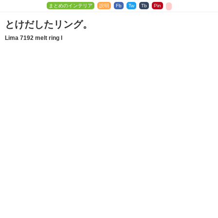
まとめのインテリア
説明
Fb
Tw
Tb
Pin
とけだしたリング。
Lima 7192 melt ring I