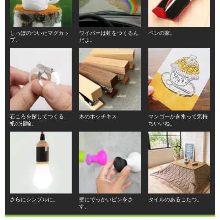
しっぽのついたマグカッ
ワイパーは虹をつくるん
ペンの家。
プ。
だよ。
石ころを探してつくる、
木のホッチキス
マンゴーかき氷って気持
紙の指輪。
ちいいね。
さらにシンプルに。
壁にでっかいピンをさ
タイルのあるこたつ。
す。