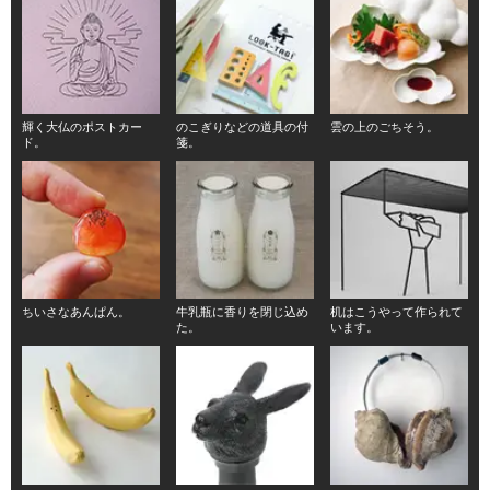
輝く大仏のポストカー
のこぎりなどの道具の付
雲の上のごちそう。
ド。
箋。
ちいさなあんぱん。
牛乳瓶に香りを閉じ込め
机はこうやって作られて
た。
います。