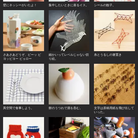
壁にネッシーがいたよ！
集中したいときに座るイス。
シールの餃子。
さあさあどうぞ、ピーッ ピ
細かいってレベルじゃない切
糸とうるしの箸置き
ヨッピヨー ピョロー
り絵。
異空間で食事しよう。
餅のうつわで酒を呑む。
文字は原稿用紙を飛び出して
いった。