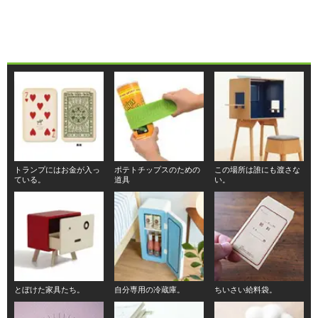
トランプにはお金が入っ
ポテトチップスのための
この場所は誰にも渡さな
ている。
道具
い。
とぼけた家具たち。
自分専用の冷蔵庫。
ちいさい給料袋。