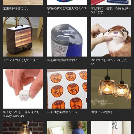
芝生を持ち歩こう。
宇宙の果てまで飛んでけメジ
私は常に「哲学」を持ち歩い
ャー。
ています。
トランクのようなヒーター。
缶を削れば開けやすい。
カワウソをぷにゅってした
い。
黒くなっても、 キレイにし
レトロな業務用シール。
香水ビンの照明。
てあげるからね。