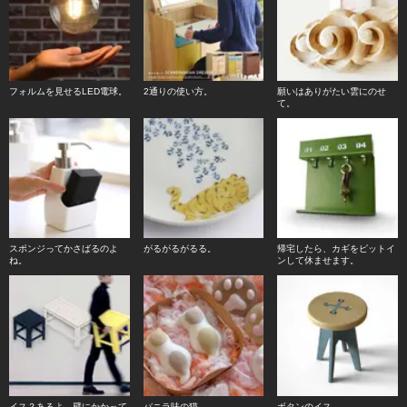
フォルムを見せるLED電球。
2通りの使い方。
願いはありがたい雲にのせ
て。
スポンジってかさばるのよ
がるがるがるる。
帰宅したら、カギをピットイ
ね。
ンして休ませます。
イス？あるよ。壁にかかって
バニラ味の猫。
ボタンのイス。