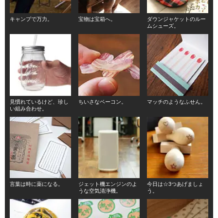
キャンプで万力。
宝物は宝箱へ。
ダウンジャケットのルー
ムシューズ。
見慣れているけど、珍し
ちいさなベーコン。
マッチのようなふせん。
い組み合わせ。
言葉は時に薬になる。
ジェット機エンジンのよ
今日は☆3つあげましょ
うな空気清浄機。
う。