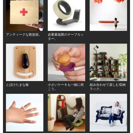
アンティークな救急箱。
必要最低限のテープカッ
ター。
とぼけたまな板
小さいケーキも一緒に焼
組み合わせて楽しむ収納
こう。
ラック。