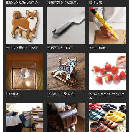
指輪のかたちの輪ゴム。
部屋の角を有効活用。
座れる絵
サクッと香ばしい柴犬。
変形五角形の包丁。
でかい鉛筆。
甘い輝き。
そろばんに乗る猫。
ヘタのついたミートボー
ル。