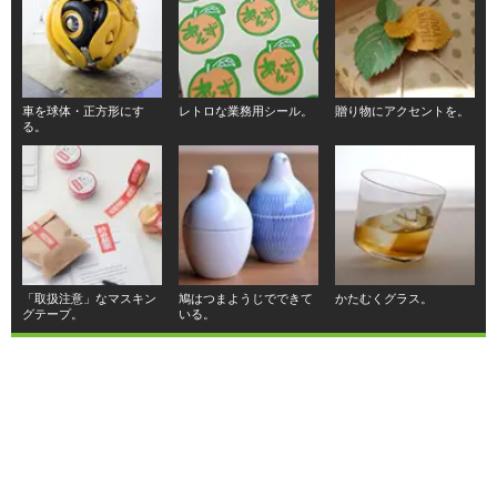
車を球体・正方形にす
レトロな業務用シール。
贈り物にアクセントを。
る。
「取扱注意」なマスキン
鳩はつまようじでできて
かたむくグラス。
グテープ。
いる。