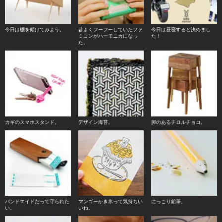
今日は棚を傾けてみよう。
昔よくフーフーしていたファ
今日は昼寝すると決めまし
ミコンがハーモニカになっ
た！
た。
カギのスマホスタンド。
デザイン海苔。
脚のあるチロルチョコ。
バンドエイドだって守られた
マンゴーかき氷って気持ちい
にっこり鉛筆。
い。
いね。