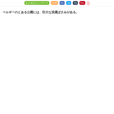
まとめのインテリア
説明
Fb
Tw
Tb
Pin
ベルギーのとある公園には、巨大な洗濯ばさみがある。