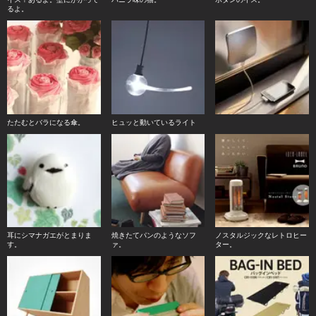
るよ。
たたむとバラになる傘。
ヒュッと動いているライト
耳にシマナガエがとまりま
焼きたてパンのようなソフ
ノスタルジックなレトロヒー
す。
ァ。
ター。