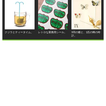
クジラとティータイム。
レトロな業務用シール。
9羽の蝶と、1匹の蜂の時
計。