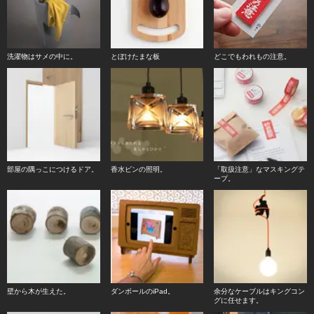
洗濯物はサメの中に。
とぼけたまな板
どこでもわれもの注意。
部屋の隅っこにつけるドア。
香水ビンの照明。
「取扱注意」なマスキングテ
ープ。
壁から木が生えた。
ダンボールのiPad。
余分なケーブルはキングコン
グに任せます。