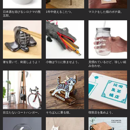
日本酒を浴びるシロクマの熊
1年中使えるこたつ。
マスクをした猫のポチ袋。
五郎。
箸を置いて、剣道しようよ！
小物はワニに飲ませよう。
見慣れているけど、珍しい組
み合わせ。
目立たないコートハンガー。
そろばんに乗る猫。
喫茶店を集めよう。