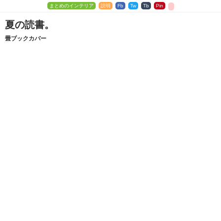
まとめのインテリア
説明
Fb
Tw
Tb
Pin
夏の読書。
畳ブックカバー