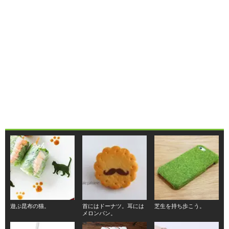
遊ぶ昆布の猫。
首にはドーナツ。耳には
芝生を持ち歩こう。
メロンパン。