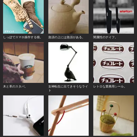
しっぽでスマホ操作する猫。
急須の上には急須がある。
闇属性のナイフ。
木と革のスタバ。
女神転生に出てきそうなライ
レトロな業務用シール。
ト