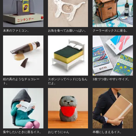
未来のファミコン。
お魚を食べてお腹いっぱい。
クーラーボックスに座る。
絵の具のようなチョコレー
スポンジってベッドになるん
1枚づつ使いやすいサイズ。
ト。
だよ。
集中したいときに座るイス。
おじぞうにゃん
本棚にしまえるイス。