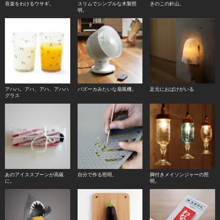
音楽をわけるウサギ。
スリムでシンプルな木製照
きのこの針山。
明。
アハハ。アハ、アハ、アハハ
バズーカみたいな扇風機。
足元におばけがいる
グラス
あのアイススプーンが高級
自分で作る照明。
脚付きメイソンジャーの照
に。
明。