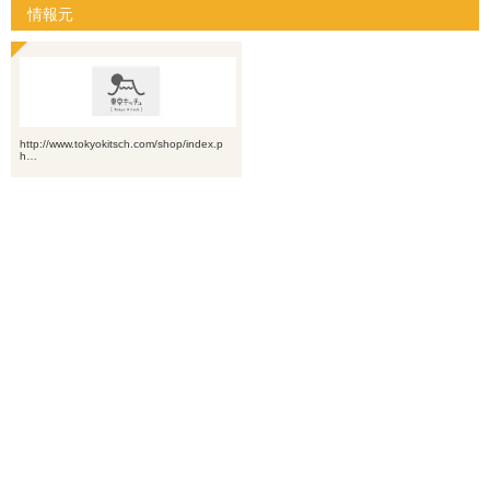
情報元
http://www.tokyokitsch.com/shop/index.p
h…