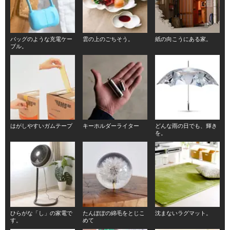
バッグのような充電ケー
雲の上のごちそう。
紙の向こうにある家。
ブル。
はがしやすいガムテープ
キーホルダーライター
どんな雨の日でも、輝き
を。
ひらがな「し」の家電で
たんぽぽの綿毛をとじこ
沈まないラグマット。
す。
めて