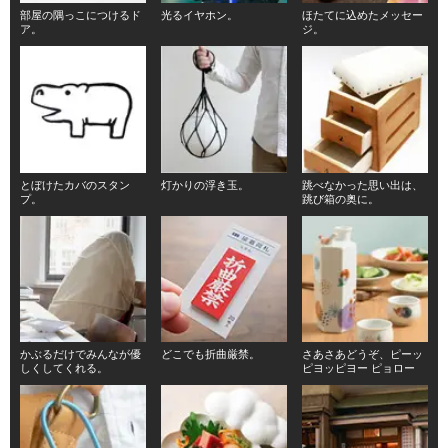
部屋の隅っこにつけるド
光るイヤホン。
ほたてに込めたメッセー
ア。
ジ。
とぼけたカバのスタン
灯かりの浮き玉。
跳べなかった思い出は、
プ。
跳び箱の奥に。
かぶるだけでみんなが優
どこでも折曲厳禁。
さあさあどうぞ、ピーッ
しくしてくれる。
ピヨッピヨー ピョロー