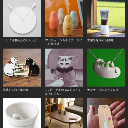
一日に何度会えるだろうか。
マトリョーシカをモチーフに
太陽光を溜める照明。
した加湿器。
囲碁する白と黒の猫。
1ヶ月、文鳥のぶんちゃんを
ナマケモノのネックレス。
よろしくね！