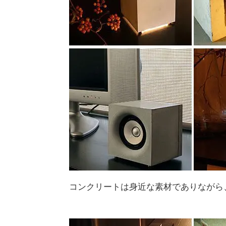
コンクリートは身近な素材でありながら