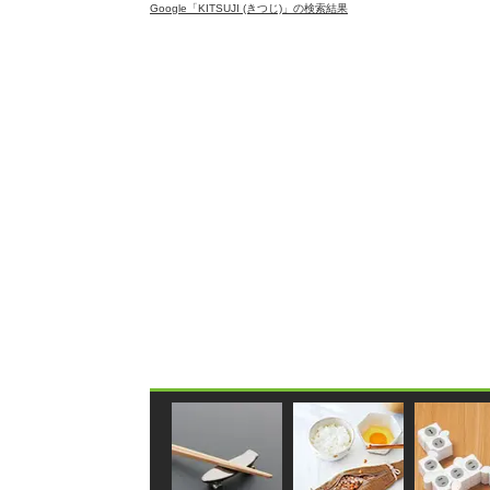
Google「KITSUJI (きつじ)」の検索結果