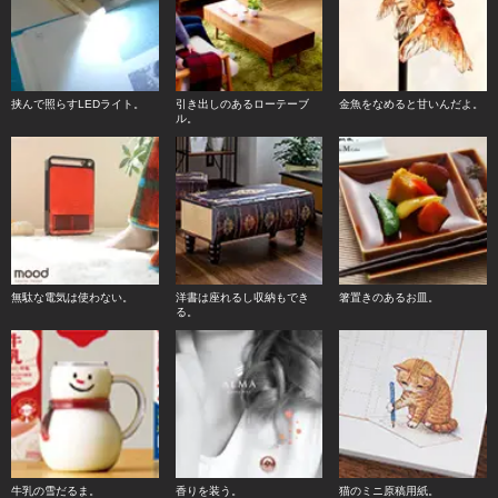
挟んで照らすLEDライト。
引き出しのあるローテーブ
金魚をなめると甘いんだよ。
ル。
無駄な電気は使わない。
洋書は座れるし収納もでき
箸置きのあるお皿。
る。
牛乳の雪だるま。
香りを装う。
猫のミニ原稿用紙。