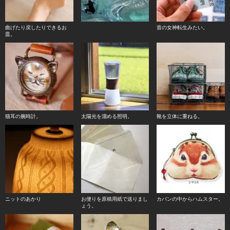
曲げたり戻したりできるお
昔の女神転生みたい。
皿。
猫耳の腕時計。
太陽光を溜める照明。
靴を立体に重ねる。
ニットのあかり
お便りを原稿用紙で送りまし
カバンの中からハムスター。
ょう。