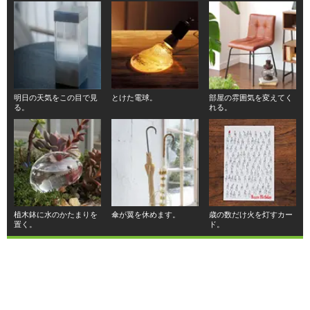
明日の天気をこの目で見
とけた電球。
部屋の雰囲気を変えてく
る。
れる。
植木鉢に水のかたまりを
傘が翼を休めます。
歳の数だけ火を灯すカー
置く。
ド。