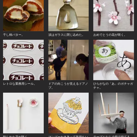
干し柿バター。
涙はガラスに閉じ込めた。
おめでとうの花が咲く。
レトロな業務用シール。
ドアの向こうが見えるドアノ
ひらがなの「あ」のガチャガ
ブ。
チャ。
削られた花が咲く。
マンゴーかき氷って気持ちい
テーブルなら小指で持てる