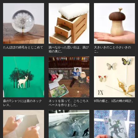
たんぽぽの綿毛をとじこめて
跳べなかった思い出は、跳び
大きいきのこと小さいきの
箱の奥に。
こ。
森のTシャツには鹿のネック
ネットを張って、ごろごろス
9羽の蝶と、1匹の蜂の時計。
レス。
ペースを作りました。