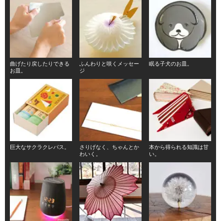
曲げたり戻したりできる
ふんわりと咲くメッセー
眠る子犬のお皿。
お皿。
ジ
巨大なサクラクレパス。
さりげなく、ちゃんとか
本から得られる知識は甘
わいく。
い。