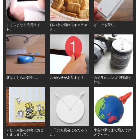
ふくらませる充電ライ
口の中で崩れるキャラメ
どこでも荷札。
ト。
ル。
箸はくじらの背中に。
お知らせがあります！
カメラのレンズで時間を
計る。
アヒル家族のお宅におじ
一日に何度会えるだろう
宇宙の果てまで飛んでけ
ゃましまして。
か。
メジャー。