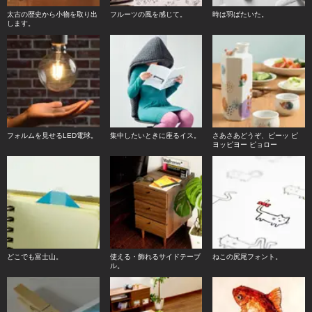
太古の歴史から小物を取り出
フルーツの風を感じて。
時は羽ばたいた。
します。
フォルムを見せるLED電球。
集中したいときに座るイス。
さあさあどうぞ、ピーッ ピ
ヨッピヨー ピョロー
どこでも富士山。
使える・飾れるサイドテーブ
ねこの尻尾フォント。
ル。