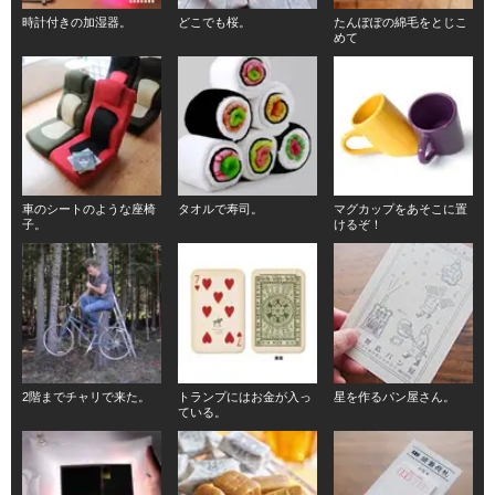
時計付きの加湿器。
どこでも桜。
たんぽぽの綿毛をとじこ
めて
車のシートのような座椅
タオルで寿司。
マグカップをあそこに置
子。
けるぞ！
2階までチャリで来た。
トランプにはお金が入っ
星を作るパン屋さん。
ている。