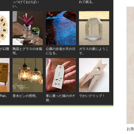
っつけておけばい
れて眠る。
い。
が12冊
陶器とグラスの水栽
公園の歩道が天の川
ガラスの家にようこ
培。
になる。
そ。
Pad。
香水ビンの照明。
車に乗った猫のポチ
でかいクリップ！
袋。
お