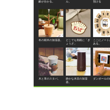
齢が分かる。
ル。
預ける
冬の樹木の加湿器。
どこでも気軽に「ぎ
ここにノート
ょうざ」
ある。
木と革のスタバ。
静かな木目の加湿
ダンボールのi
器。