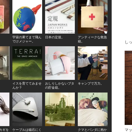
宇宙の果てまで飛ん
日本の定規。
アンティークな救急
でけメジャー。
箱。
し
イスを育ててみませ
おしりしかないブタ
キャンプで万力。
んか？
の貯金箱。
マ
カギを
ケーブルは磁石にく
クマとパンダに抱か