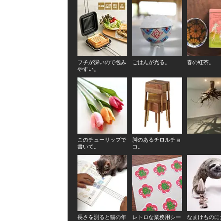
フチが深いので包み
ごはんが光る。
春の紅茶。
やすい。
このチューリップで
脚のあるチロルチョ
書いて。
コ。
長さを測ると猫の年
レトロな業務用シー
なまけものに