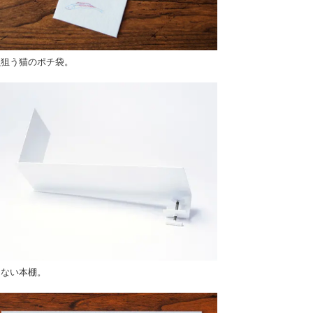
魚狙う猫のポチ袋。
えない本棚。