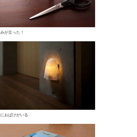
さみが立った！
元におばけがいる