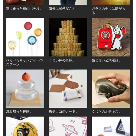
車に乗った猫のポチ袋。
気分は郵便屋さん
ガラスの中には庭があ
る。
ぺろぺろキャンディーの
うまい棒の仏様。
猫と赤い公衆電話。
スプーン
澄み切った鏡餅。
板チョコのカード。
くじらのホチキス。