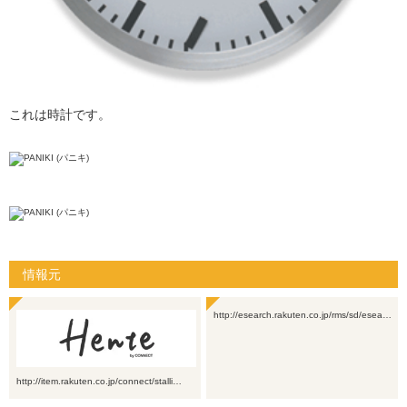
これは時計です。
情報元
http://esearch.rakuten.co.jp/rms/sd/esea…
http://item.rakuten.co.jp/connect/stalli…