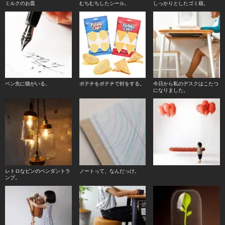
ミルクのお皿
むちむちしたシール。
しっかりとしたゴミ箱。
ペン先に猫がいる。
ポテチをポテチで封をする。
今日から私のデスクはこたつ
になりました。
レトロなビンのペンダントラ
ノートって、なんだっけ。
ンプ。