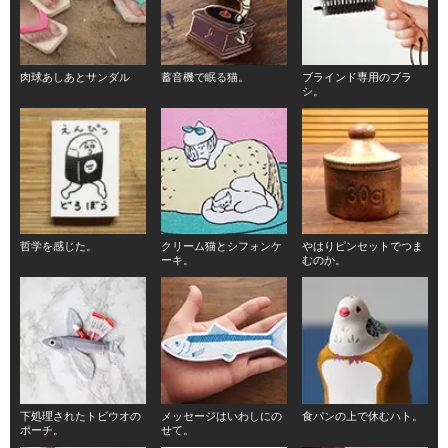
肉球あしあとサンダル
蓄音機で眠る猫。
ブラインド専用のブラ
シ。
哲学を感じた。
クリーム猫とシフォンケ
やはりピンセットでつま
ーキ。
むのか。
下処理されたトビウオの
メッセージはいわしにの
食パンの上で休むハト。
ポーチ。
せて。