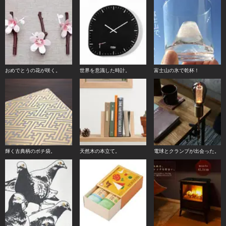
おめでとうの花が咲く。
世界を意識した時計。
富士山の氷で乾杯！
輝く古典柄のポチ袋。
天然木の本立て。
電球とクランプが出会った。