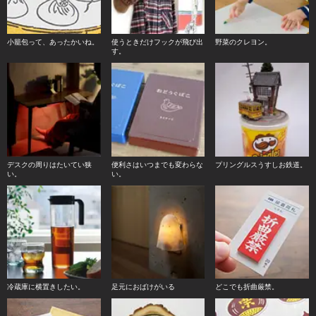
小籠包って、あったかいね。
使うときだけフックが飛び出
野菜のクレヨン。
す。
デスクの周りはたいてい狭
便利さはいつまでも変わらな
プリングルスうすしお鉄道。
い。
い。
冷蔵庫に横置きしたい。
足元におばけがいる
どこでも折曲厳禁。