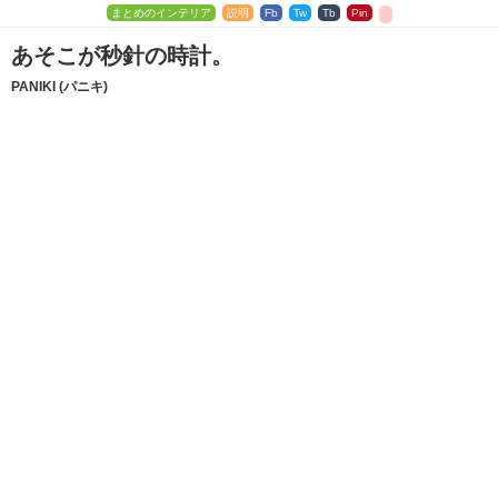
まとめのインテリア
説明
Fb
Tw
Tb
Pin
あそこが秒針の時計。
PANIKI (パニキ)