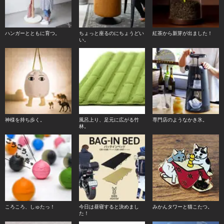
ハンガーとともに育つ。
ちょっと座るのにちょうどい
紅茶から新芽が出ました！
い。
神様を持ち歩く。
風呂上り、足元に広がる竹
専門店のようなかき氷。
林。
ころころ、しゅたっ！
今日は昼寝すると決めまし
みかんタワーと猫こたつ。
た！