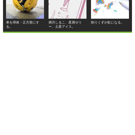
車を球体・正方形にす
満月しるこ、星屑ゼリ
削りくずが虹になる。
る。
ー、土星アイス。