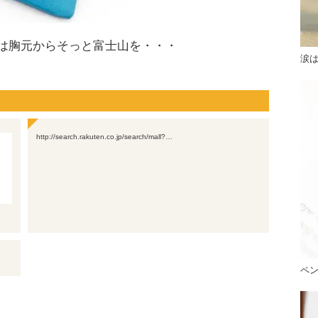
は胸元からそっと富士山を・・・
涙
http://search.rakuten.co.jp/search/mall?…
ペ