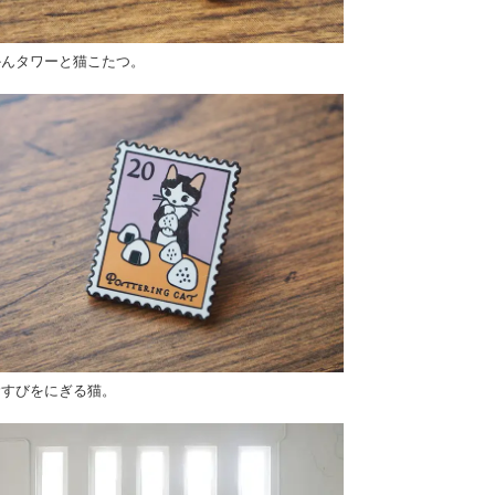
かんタワーと猫こたつ。
むすびをにぎる猫。