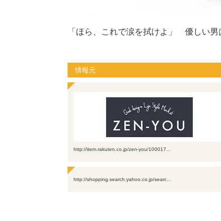
「ほら、これで涙を拭けよ」 優しい男
情報元
http://item.rakuten.co.jp/zen-you/100017…
http://shopping.search.yahoo.co.jp/searc…