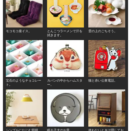
モコモコ座イス。
とんこつラーメンで汗を
雲の上のごちそう。
拭きます。
宝石のようなチョコレー
カバンの中からハムスタ
猫と赤い公衆電話。
ト。
ー。
シンプルになじむ照明。
眠る子犬のお皿。
使わないときは隠してお