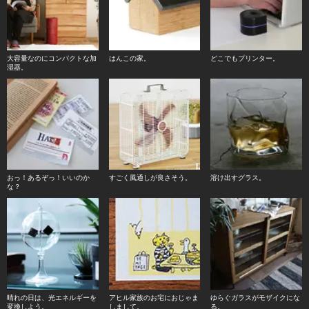
大容量なのにコンパクトな加
はんこの家。
どこでもプリンター。
湿器。
おっ！あるぞっ！いいのか
すごく風通しが良さそう。
溶け出すグラス。
な？
晴れの日は、光エネルギーを
アヒル家族のお宅におじゃま
ゆらぐガラスがモザイクにな
変換しよう。
しまして。
る。