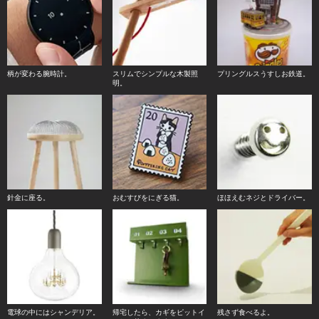
柄が変わる腕時計。
スリムでシンプルな木製照
プリングルスうすしお鉄道。
明。
針金に座る。
おむすびをにぎる猫。
ほほえむネジとドライバー。
電球の中にはシャンデリア。
帰宅したら、カギをピットイ
残さず食べるよ。