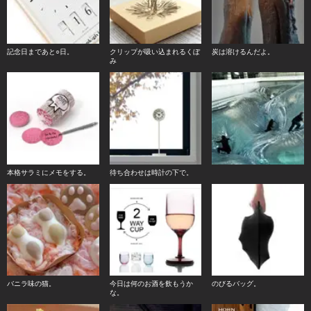
記念日まであと○日。
クリップが吸い込まれるくぼ
炭は溶けるんだよ。
み
本格サラミにメモをする。
待ち合わせは時計の下で。
バニラ味の猫。
今日は何のお酒を飲もうか
のびるバッグ。
な。