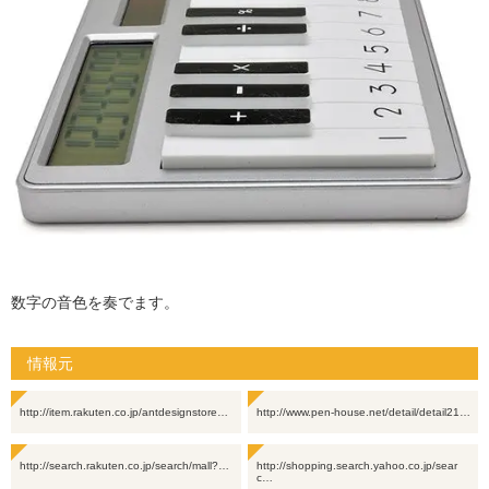
数字の音色を奏でます。
情報元
http://item.rakuten.co.jp/antdesignstore…
http://www.pen-house.net/detail/detail21…
http://search.rakuten.co.jp/search/mall?…
http://shopping.search.yahoo.co.jp/sear
c…