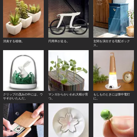
消臭する植物。
円周率が走る。
玄関を演出する宅配ボック
ス。
クリップの茂みの中には、ウ
マンガからかいわれ大根が育
もしものときには懐中電灯
サギがいたんだ。
つ。
に。