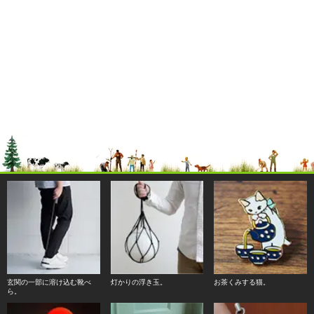
玄関の一部に溶け込む靴べ
灯かりの浮き玉。
お茶くみする猫。
ら。