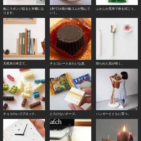
板にスポンジ貼ると本棚にな
1秒で14発の輪ゴムが飛んで
ふかふか昆布で体を拭こう。
ります。
いく。
天然木の本立て。
チョコレートみたいな炭。
削られた花が咲く。
チョコのレゴブロック。
とろけないチーズ。
ハンガーとともに育つ。