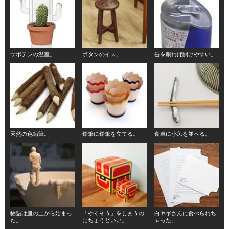
サボテンの温室。
ボタンのイス。
缶を削れば開けやすい。
天然の色鉛筆。
鉛筆に鉛筆を立てる。
食卓に小魚を並べる。
物語は皿の上から始まっ
「やくそう」をしまうの
白ヤギさんに食べられち
た。
にちょうどいい。
ゃった。