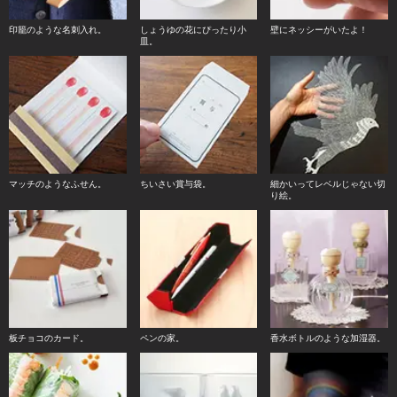
印籠のような名刺入れ。
しょうゆの花にぴったり小
壁にネッシーがいたよ！
皿。
マッチのようなふせん。
ちいさい賞与袋。
細かいってレベルじゃない切
り絵。
板チョコのカード。
ペンの家。
香水ボトルのような加湿器。