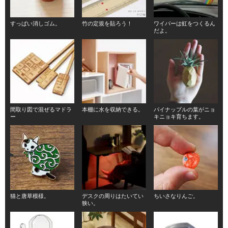
すっぱい消しゴム。
竹の定規を貼ろう！
ワイパーは虹をつくるん
だよ。
間取り図で混ぜるマドラ
本棚に水を収納できる。
パイナップルの葉がニョ
ー
キニョキ育ちます。
猫と唐草模様。
デスクの周りはたいてい
ちいさなりんご。
狭い。