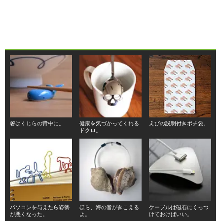
箸はくじらの背中に。
健康を気づかってくれる
えびの説明付きポチ袋。
ドクロ。
パソコンを与えたら姿勢
ほら、海の音がきこえる
ケーブルは磁石にくっつ
が悪くなった。
よ。
けておけばいい。