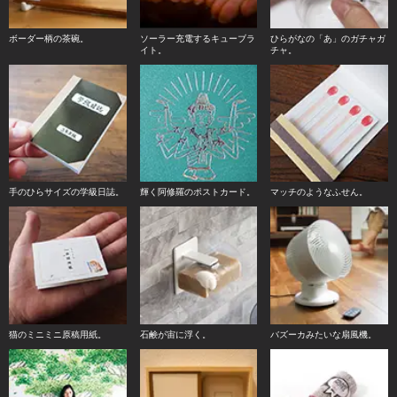
ボーダー柄の茶碗。
ソーラー充電するキューブラ
ひらがなの「あ」のガチャガ
イト。
チャ。
手のひらサイズの学級日誌。
輝く阿修羅のポストカード。
マッチのようなふせん。
猫のミニミニ原稿用紙。
石鹸が宙に浮く。
バズーカみたいな扇風機。