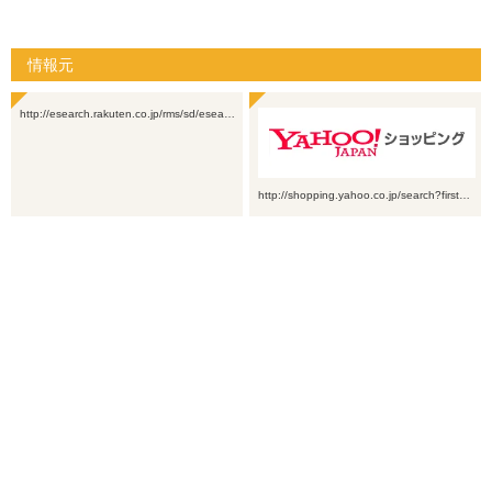
情報元
http://esearch.rakuten.co.jp/rms/sd/esea…
http://shopping.yahoo.co.jp/search?first…