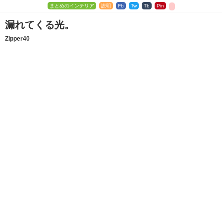
まとめのインテリア
説明
Fb
Tw
Tb
Pin
漏れてくる光。
Zipper40