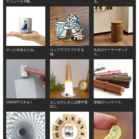
ケジュール手帳。
る。
やっと出会えたね。
コップでブクブクする
丸太のクーラーボック
猫。
ス。
ON/OFFできる！
もしものときには懐中電
巻物のペンケース。
灯に。