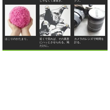
じゃなくて箸置き。
クス。
ほこりのかたまり。
近くで見れば、その真意
カメラのレンズで時間を
にハッとさせられる。鳩
計る。
だけに。