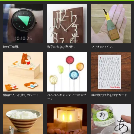
時の三角形。
数字の大きな夜行性。
ブリキのワイン。
桐箱に入った香りのシート。
ぺろぺろキャンディーのスプ
歳の数だけ火を灯すカード。
ーン