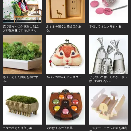
森で暮らすのが無理ならば、
ふすまを開くと差込口があ
本格サラミにメモをする。
お部屋を森にすればいい。
る。
ちょっとした隙間を森にす
カバンの中からハムスター。
どうやって作ったのか、さっ
る。
ぱりわからない。
コケの生えた仲良し羊。
それはまるで回復薬。
ミスタードーナツの箱を再利