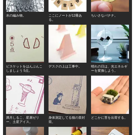
水の編み物。
ここにノートが12冊あ
ちいさなバナナ。
る。
ビスケットをはんぶんこ
デスクの上は工事中。
晴れの日は、光エネルギ
しましょう 5点。
ーを変換しよう。
満月しるこ、星屑ゼリ
身体測定してる猫の茶封
どこかに苔を出荷する。
ー、土星アイス。
筒。