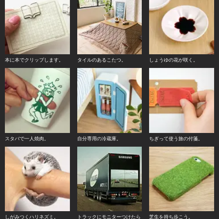
本に本でクリップします。
タイルのあるこたつ。
しょうゆの花が咲く。
スタバで一人焼肉。
自分専用の冷蔵庫。
ちぎって使う旅の付箋。
しがみつくハリネズミ。
トラックにモニターつけたら
芝生を持ち歩こう。