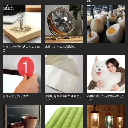
用。
クリップが吸い込まれるくぼ
木目フレームの扇風機。
み
お知らせがあります！
お便りを原稿用紙で送りまし
布団収納したら家族が増えま
ょう。
した。