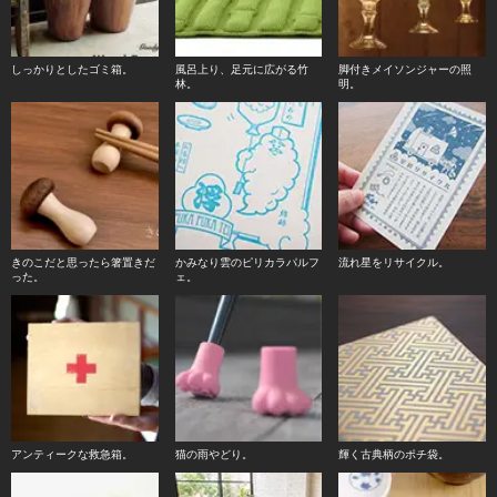
しっかりとしたゴミ箱。
風呂上り、足元に広がる竹
脚付きメイソンジャーの照
林。
明。
きのこだと思ったら箸置きだ
かみなり雲のピリカラパルフ
流れ星をリサイクル。
った。
ェ。
アンティークな救急箱。
猫の雨やどり。
輝く古典柄のポチ袋。