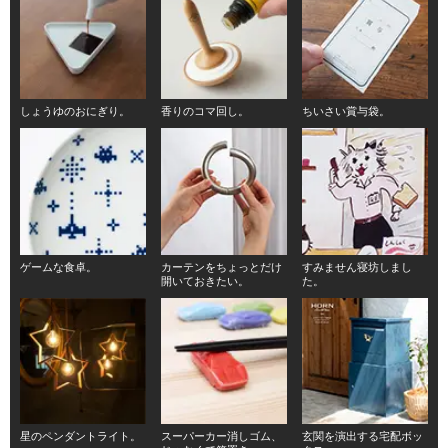
しょうゆのおにぎり。
香りのコマ回し。
ちいさい賞与袋。
ゲームな食卓。
カーテンをちょっとだけ
すみません寝坊しまし
開いておきたい。
た。
星のペンダントライト。
スーパーカー消しゴム、
玄関を演出する宅配ボッ