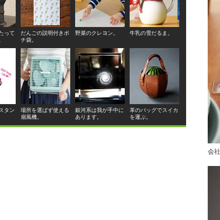
たって
だんごの説明付きポ
野菜のクレヨン。
牛乳の雪だるま。
。
チ袋。
スタン
場所を選ばず使える
銀河系は我が手中に
革のバッグでスイカ
扇風機。
あります。
を運ぶ。
会