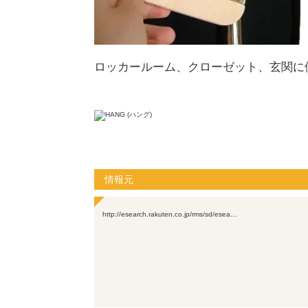
ロッカールーム、クローゼット、玄関に
情報元
http://esearch.rakuten.co.jp/rms/sd/esea…