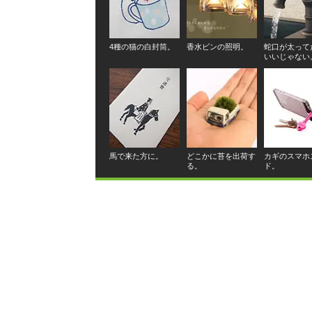
4種の猫の白封筒。
香水ビンの照明。
蛇口が太って
いいじゃない
馬で来た方に。
どこかに苔を出荷す
カギのスマホ
る。
ド。