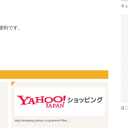
ギ
便利です。
ほ
http://shopping.yahoo.co.jp/search?first…