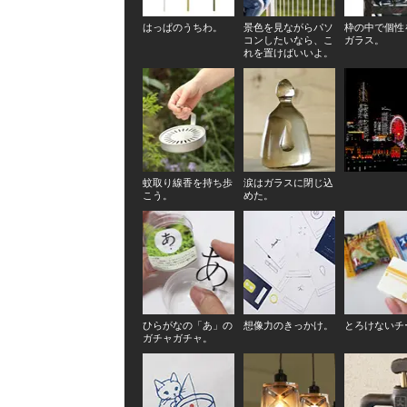
はっぱのうちわ。
景色を見ながらパソ
枠の中で個性
コンしたいなら、こ
ガラス。
れを置けばいいよ。
蚊取り線香を持ち歩
涙はガラスに閉じ込
こう。
めた。
ひらがなの「あ」の
想像力のきっかけ。
とろけないチ
ガチャガチャ。