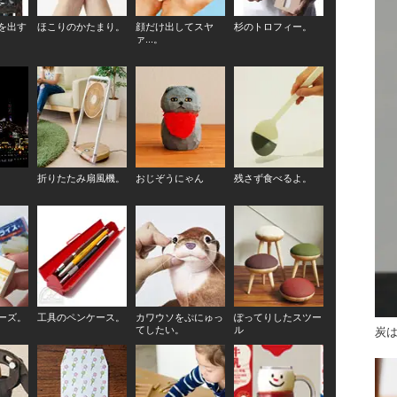
を出す
ほこりのかたまり。
顔だけ出してスヤ
杉のトロフィー。
ァ...。
折りたたみ扇風機。
おじぞうにゃん
残さず食べるよ。
ーズ。
工具のペンケース。
カワウソをぷにゅっ
ぽってりしたスツー
てしたい。
ル
炭