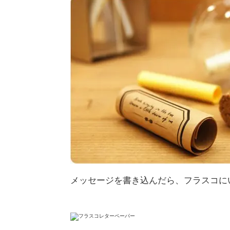
メッセージを書き込んだら、フラスコに