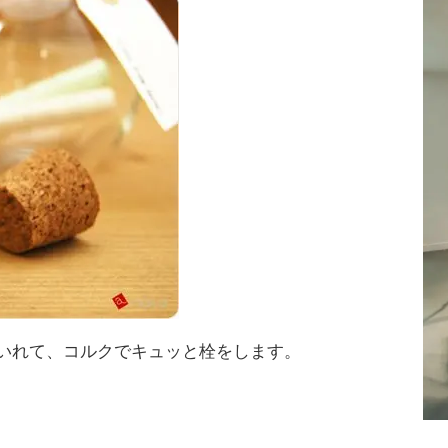
いれて、コルクでキュッと栓をします。