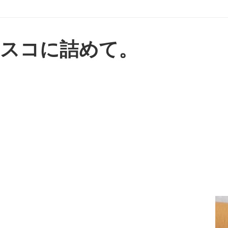
スコに詰めて。