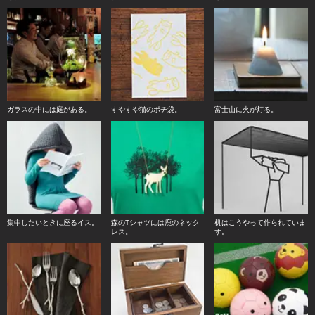
ガラスの中には庭がある。
すやすや猫のポチ袋。
富士山に火が灯る。
集中したいときに座るイス。
森のTシャツには鹿のネック
机はこうやって作られていま
レス。
す。