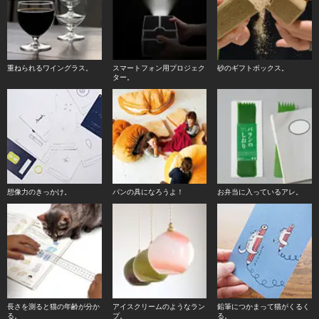
重ねられるワイングラス。
スマートフォン用プロジェク
砂のギフトボックス。
ター。
想像力のきっかけ。
パンの具になろうよ！
お弁当に入っているアレ。
長さを測ると猫の年齢が分か
アイスクリームのようなラン
鉛筆につかまって猫がくるく
る。
プ。
る。