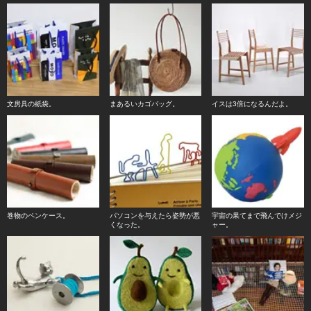
文房具の紙袋。
まあるいカゴバッグ。
イスは3倍になるんだよ。
巻物のペンケース。
パソコンを与えたら姿勢が悪
宇宙の果てまで飛んでけメジ
くなった。
ャー。