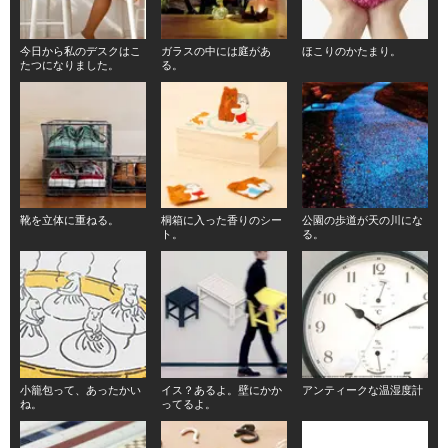
今日から私のデスクはこ
ガラスの中には庭があ
ほこりのかたまり。
たつになりました。
る。
靴を立体に重ねる。
桐箱に入った香りのシー
公園の歩道が天の川にな
ト。
る。
小籠包って、あったかい
イス？あるよ。壁にかか
アンティークな温湿度計
ね。
ってるよ。