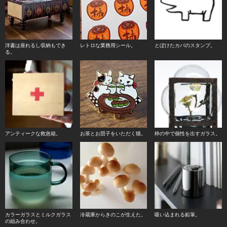
洋書は座れるし収納もでき
レトロな業務用シール。
とぼけたカバのスタンプ。
る。
アンティークな救急箱。
お茶とお団子をいただく猫。
枠の中で個性を出すガラス。
カラーガラスとミルクガラス
冷蔵庫からきのこが生えた。
吸い込まれる鉛筆。
の組み合わせ。