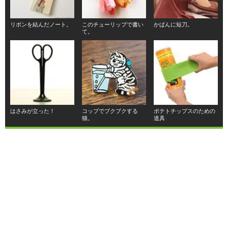
リボンを結んだノート。
このチューリップで書い
かばんに短刀。
て。
はさみが立った！
コップでブクブクする
ポテトチップスのための
猫。
道具