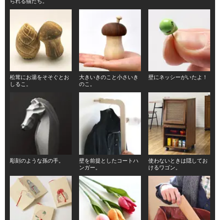
られる猫たち。
松茸にお湯をそそぐとお
大きいきのこと小さいき
壁にネッシーがいたよ！
しるこ。
のこ。
彫刻のような孫の手。
壁を前提としたコートハ
使わないときは隠してお
ンガー。
けるワゴン。