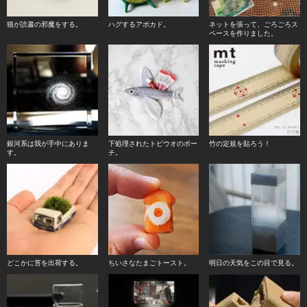
猫が読書の邪魔をする。
ハグするアボカド。
ネットを張って、ごろごろス
ペースを作りました。
銀河系は我が手中にありま
下処理されたトビウオのポー
竹の定規を貼ろう！
す。
チ。
どこかに苔を出荷する。
ちいさなたまごトースト。
明日の天気をこの目で見る。