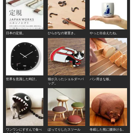
日本の定規。
ひらがなの箸置き。
やっと出会えたね。
世界を意識した時計。
猫が入ったショルダーバ
パン用まな板。
ッグ。
ワンワンにすすんで食べ
ぽってりしたスツール
冬眠した熊に腰掛ける。