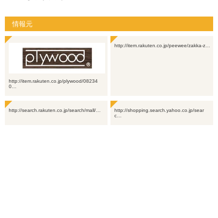
情報元
http://item.rakuten.co.jp/peewee/zakka-z…
http://item.rakuten.co.jp/plywood/08234
0…
http://search.rakuten.co.jp/search/mall/…
http://shopping.search.yahoo.co.jp/sear
c…