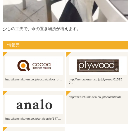
少しの工夫で、傘の置き場所が増えます。
情報元
http://item.rakuten.co.jp/cocoa/zakka_u-…
http://item.rakuten.co.jp/plywood/01515
0…
http://search.rakuten.co.jp/search/mall/…
http://item.rakuten.co.jp/analostyle/147…