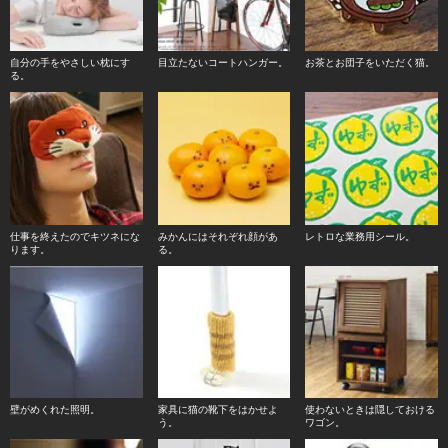
自分の手をやさしい枕にす
目立たないコートハンガー。
お茶とお団子をいただく猫。
る。
仕事を終えたのでキツネにな
みかんにはそれぞれ顔があ
レトロな業務用シール。
ります。
る。
壁がめくれた照明。
家具に猫の靴下をはかせよ
使わないときは隠しておける
う。
ワゴン。