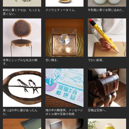
斜めに書くクセは、ちっとも
クジラとティータイム。
牛乳瓶に香りを閉じ込めた。
悪くない。
非常にシンプルな丸太の椅
甘い輝き。
でかい鉛筆。
子。
葉っぱの中に森があったん
海の中の郵便局、メッセージ
宝物は宝箱へ。
だ。
ボトル便や宝箱小包便。