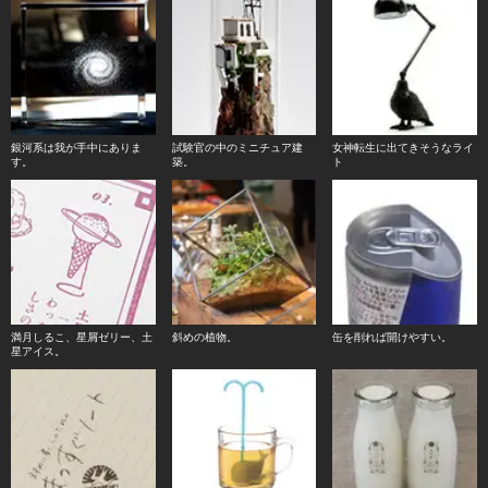
銀河系は我が手中にありま
試験官の中のミニチュア建
女神転生に出てきそうなライ
す。
築。
ト
満月しるこ、星屑ゼリー、土
斜めの植物。
缶を削れば開けやすい。
星アイス。