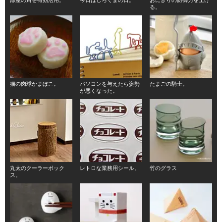
る。
猫の肉球かまぼこ。
パソコンを与えたら姿勢
たまごの騎士。
が悪くなった。
丸太のクーラーボック
レトロな業務用シール。
竹のグラス
ス。