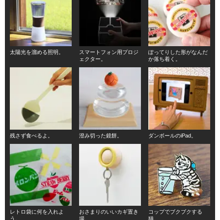
太陽光を溜める照明。
スマートフォン用プロジ
ぽってりした形がなんだ
ェクター。
か落ち着く。
残さず食べるよ。
澄み切った鏡餅。
ダンボールのiPad。
レトロ袋に何を入れよ
おさまりのいいカギ置き
コップでブクブクする
う。
場。
猫。