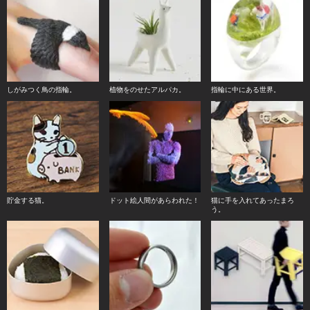
しがみつく鳥の指輪。
植物をのせたアルパカ。
指輪に中にある世界。
貯金する猫。
ドット絵人間があらわれた！
猫に手を入れてあったまろ
う。