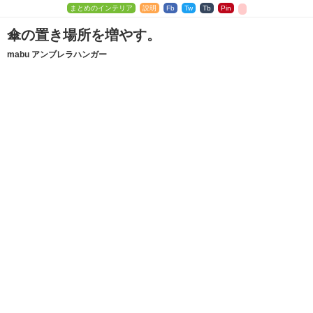
まとめのインテリア
説明
Fb
Tw
Tb
Pin
傘の置き場所を増やす。
mabu アンブレラハンガー