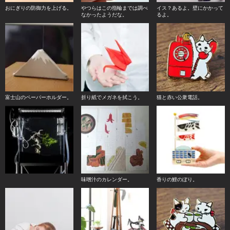
おにぎりの防御力を上げる。
やつらはこの指輪までは調べ
イス？あるよ。壁にかかって
なかったようだな。
るよ。
富士山のペーパーホルダー。
折り紙でメガネを拭こう。
猫と赤い公衆電話。
味噌汁のカレンダー。
香りの鯉のぼり。