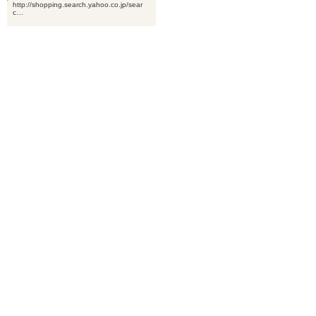
http://shopping.search.yahoo.co.jp/sear
c…