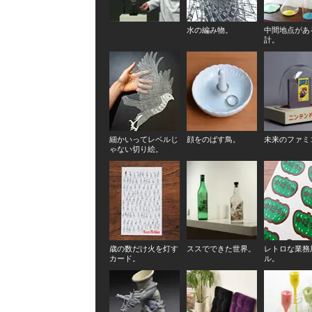
水の編み物。
中間地点があ
計。
細かいってレベルじ
顔をのばす鳥。
未来のファミ
ゃない切り絵。
歳の数だけ火を灯す
ススでできた世界。
レトロな業務
カード。
ル。