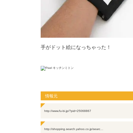
手がドット絵になっちゃった！
情報元
http://www.fu-bi.jp/?pid=25068867
http://shopping.search.yahoo.co.jp/searc…