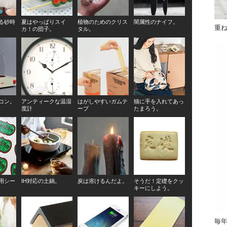
る砂時
夏はやっぱりスイ
植物のためのクリス
闇属性のナイフ。
重
カ！の団子。
タル。
コン。
アンティークな温湿
はがしやすいガムテ
猫に手を入れてあっ
度計
ープ
たまろう。
用シー
IH対応の土鍋。
炭は溶けるんだよ。
そうだ！定礎をクッ
キーにしよう。
毎