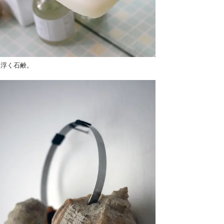
に浮く石鹸。