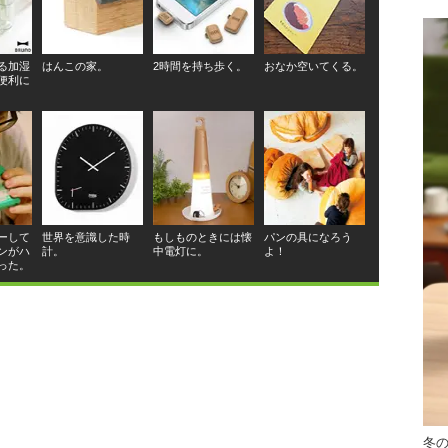
る加湿
はんこの家。
2時間を持ち歩く。
おなか空いてくる。
便利に
ーして
世界を意識した時
もしものときには懐
パンの具になろう
ンがハ
計。
中電灯に。
よ！
った。
冬