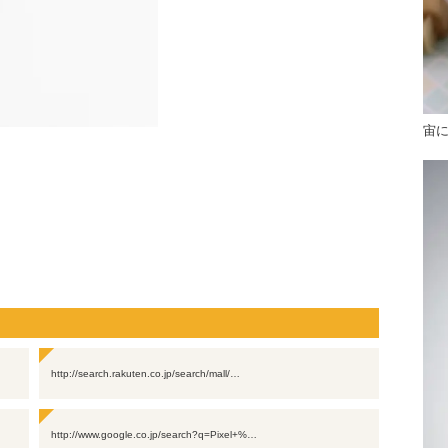
宙
http://search.rakuten.co.jp/search/mall/…
http://www.google.co.jp/search?q=Pixel+%…