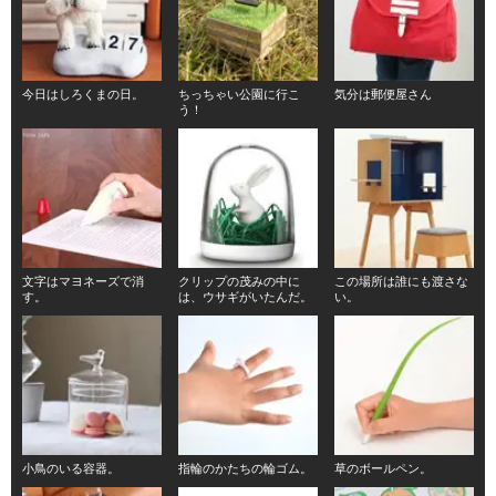
今日はしろくまの日。
ちっちゃい公園に行こ
気分は郵便屋さん
う！
文字はマヨネーズで消
クリップの茂みの中に
この場所は誰にも渡さな
す。
は、ウサギがいたんだ。
い。
小鳥のいる容器。
指輪のかたちの輪ゴム。
草のボールペン。