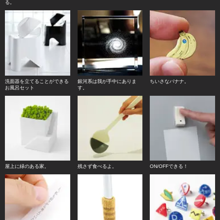
る。
洗面器を立てることができる
銀河系は我が手中にありま
ちいさなバナナ。
お風呂セット
す。
屋上に緑のある家。
残さず食べるよ。
ON/OFFできる！