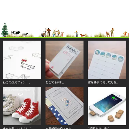
ねこの尻尾フォント。
どこでも荷札。
空を勝手に切り取り屋。
傘なら靴につきさして。
水玉模様の猫ノート。
2時間を持ち歩く。