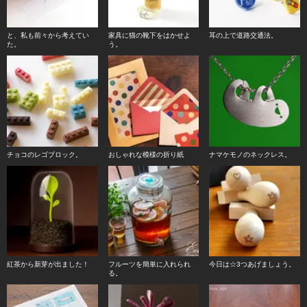
と、私も前々から考えてい
家具に猫の靴下をはかせよ
耳の上で道路交通法。
た。
う。
チョコのレゴブロック。
おしゃれな模様の折り紙
ナマケモノのネックレス。
紅茶から新芽が出ました！
フルーツを簡単に入れられ
今日は☆3つあげましょう。
る。