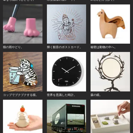
猫の雨やどり。
輝く観音のポストカード。
秘密は動物の中へ。
コップでブクブクする猫。
世界を意識した時計。
森の鏡。