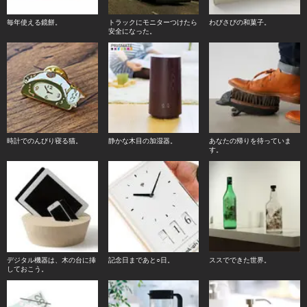
毎年使える鏡餅。
トラックにモニターつけたら
わびさびの和菓子。
安全になった。
時計でのんびり寝る猫。
静かな木目の加湿器。
あなたの帰りを待っていま
す。
デジタル機器は、木の台に挿
記念日まであと○日。
ススでできた世界。
しておこう。