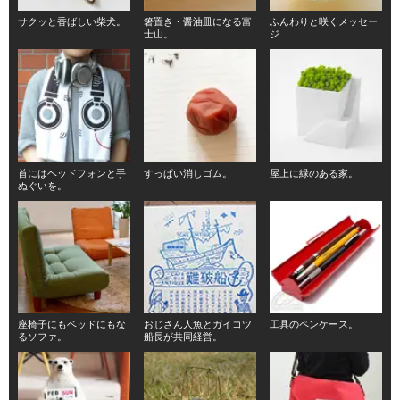
サクッと香ばしい柴犬。
箸置き・醤油皿になる富
ふんわりと咲くメッセー
士山。
ジ
首にはヘッドフォンと手
すっぱい消しゴム。
屋上に緑のある家。
ぬぐいを。
座椅子にもベッドにもな
おじさん人魚とガイコツ
工具のペンケース。
るソファ。
船長が共同経営。