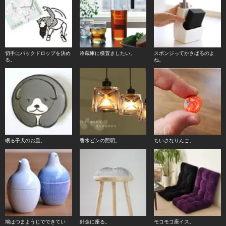
切手にバックドロップを決め
冷蔵庫に横置きしたい。
スポンジってかさばるのよ
る。
ね。
眠る子犬のお皿。
香水ビンの照明。
ちいさなりんご。
鳩はつまようじでできてい
針金に座る。
モコモコ座イス。