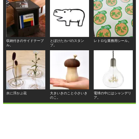
収納付きのサイドテーブ
とぼけたカバのスタン
レトロな業務用シール。
ル。
プ。
水に浮かぶ花
大きいきのこと小さいき
電球の中にはシャンデリ
のこ。
ア。