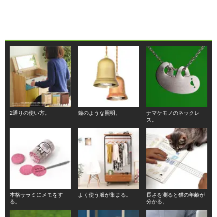
2通りの使い方。
鐘のような照明。
ナマケモノのネックレ
ス。
本格サラミにメモをす
よく使う服が集まる。
長さを測ると猫の年齢が
る。
分かる。