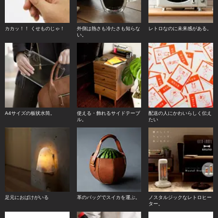
カカッ！！ くせものじゃ！
外側は熱さも冷たさも知らな
レトロなのに未来感がある。
い。
A4サイズの板状水筒。
使える・飾れるサイドテーブ
配送の人にかわいらしく伝え
ル。
たい
足元におばけがいる
革のバッグでスイカを運ぶ。
ノスタルジックなレトロヒー
ター。