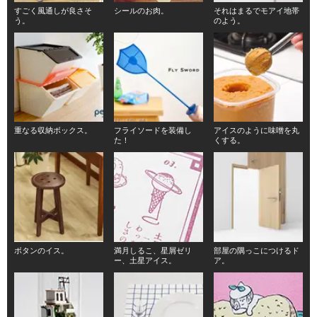
すごく風通しが良さそ
シールのお肉。
それはまるでモアイ地帯
う。
のよう。
重なる収納ボックス。
フライソードを装備し
アイスのように味噌を丸
た！
くする。
ボタンのイス。
満月しるこ、星屑ゼリ
部屋の隅っこにつけるド
ー、土星アイス。
ア。