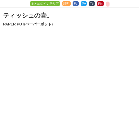
まとめのインテリア
説明
Fb
Tw
Tb
Pin
ティッシュの壷。
PAPER POT(ペーパーポット)