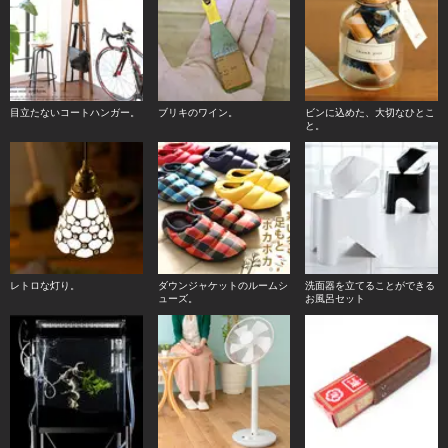
目立たないコートハンガー。
ブリキのワイン。
ビンに込めた、大切なひとこ
と。
レトロな灯り。
ダウンジャケットのルームシ
洗面器を立てることができる
ューズ。
お風呂セット