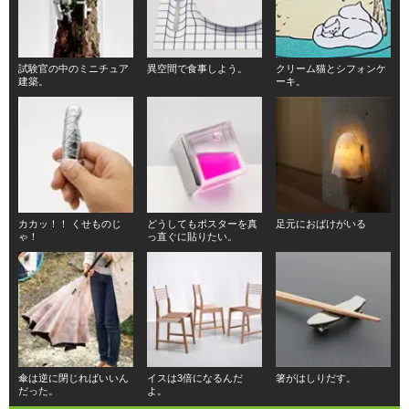
試験官の中のミニチュア
異空間で食事しよう。
クリーム猫とシフォンケ
建築。
ーキ。
カカッ！！ くせものじ
どうしてもポスターを真
足元におばけがいる
ゃ！
っ直ぐに貼りたい。
傘は逆に閉じればいいん
イスは3倍になるんだ
箸がはしりだす。
だった。
よ。