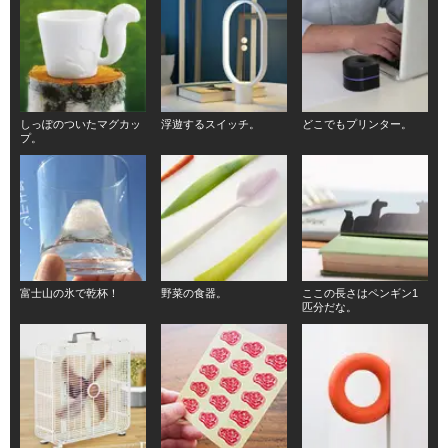
しっぽのついたマグカッ
浮遊するスイッチ。
どこでもプリンター。
プ。
富士山の氷で乾杯！
野菜の食器。
ここの長さはペンギン1
匹分だな。