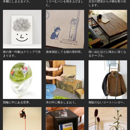
本棚にしまえるイス。
くりーむパンを焼き上げまし
太古の歴史から小物を取り出
た。
します。
彼の第一印象はクリップで決
身体測定してる猫の茶封筒。
使い込むほどに味わい深くな
まります。
るテーブル。
指輪に中にある世界。
木の中に靴をしまおう。
無駄のないコートハンガー。