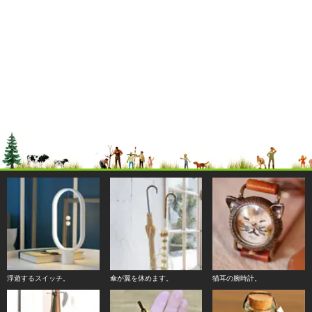
浮遊するスイッチ。
傘が翼を休めます。
猫耳の腕時計。