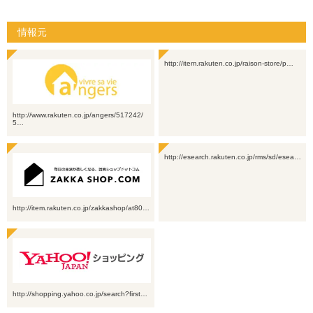
情報元
http://item.rakuten.co.jp/raison-store/p…
http://www.rakuten.co.jp/angers/517242/
5…
http://esearch.rakuten.co.jp/rms/sd/esea…
http://item.rakuten.co.jp/zakkashop/at80…
http://shopping.yahoo.co.jp/search?first…