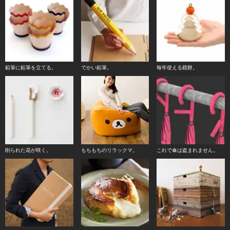
鉛筆に鉛筆を立てる。
でかい鉛筆。
毎年使える鏡餅。
削られた花が咲く。
もちもちのリラックマ。
これで傘は盗まれません。