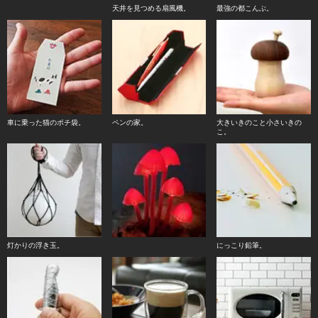
天井を見つめる扇風機。
最強の都こんぶ。
車に乗った猫のポチ袋。
ペンの家。
大きいきのこと小さいきの
こ。
灯かりの浮き玉。
にっこり鉛筆。