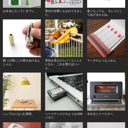
お弁当に入っているアレ。
受付の仕事にもなれてきまし
黒くなっても、 キレイにし
た。
てあげるからね。
困った時にこの筒をあけるん
景色を見ながらパソコンした
マッチのようなふせん。
じゃよ。
いなら、これを置けばいい
よ。
シンプルになじむ照明。
ハードディスクのようなUSB
水を注ぐトースター。
メモリ。