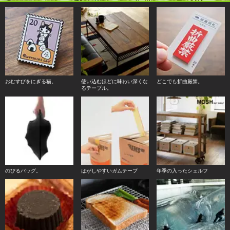
おむすびをにぎる猫。
使い込むほどに味わい深くな
どこでも折曲厳禁。
るテーブル。
のびるバッグ。
はがしやすいガムテープ
年季の入ったシェルフ