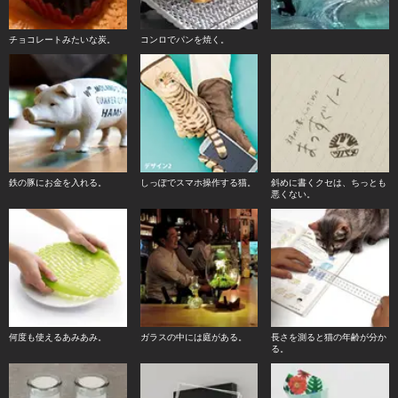
チョコレートみたいな炭。
コンロでパンを焼く。
鉄の豚にお金を入れる。
しっぽでスマホ操作する猫。
斜めに書くクセは、ちっとも
悪くない。
何度も使えるあみあみ。
ガラスの中には庭がある。
長さを測ると猫の年齢が分か
る。