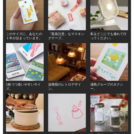
このサイズに、あなたの
「取扱注意」なマスキン
私をどこにでも連れて行
１年が詰まっています。
グテープ。
ってください。
1枚づつ使いやすいサイ
波模様のレトロデザイ
浦島グループのタクシ
ズ。
ン。
ー。