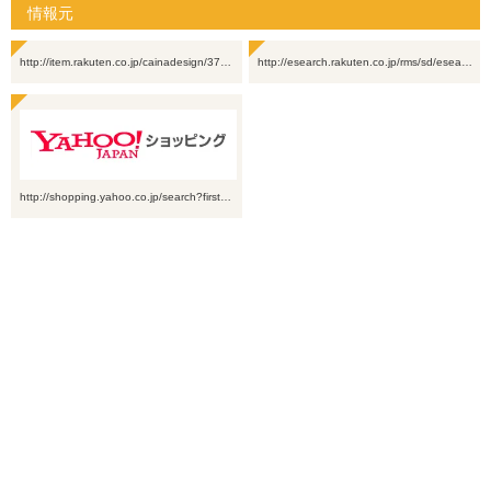
情報元
http://item.rakuten.co.jp/cainadesign/37…
http://esearch.rakuten.co.jp/rms/sd/esea…
http://shopping.yahoo.co.jp/search?first…