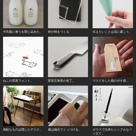
牛乳瓶に香りを閉じ込めた。
枠が時をつくる
伝えたいことは花に書こう。
ねこの尻尾フォント。
変形五角形の包丁。
マスクをした猫のポチ袋。
無駄なものは隠したデスク。
服は磁石でくっつける。
ガラスで出来たシンプルなペ
ン立て。