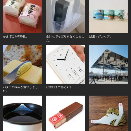
かまぼこが450枚。
余計なでっぱりをなくしまし
銭湯マグカップ。
た。
バターの悩みが解決しまし
記念日まであと○日。
た。