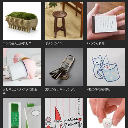
コケの生えた仲良し羊。
ボタンのイス。
いつでも表彰。
おしりしかないブタの貯金
無駄のないキーリング。
4種の猫の白封筒。
箱。