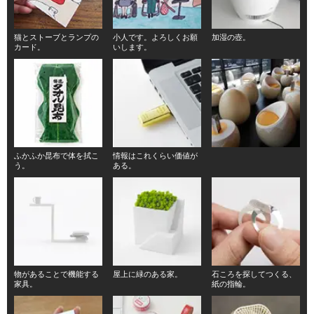
猫とストーブとランプの
小人です。よろしくお願
加湿の壺。
カード。
いします。
ふかふか昆布で体を拭こ
情報はこれくらい価値が
う。
ある。
物があることで機能する
屋上に緑のある家。
石ころを探してつくる、
家具。
紙の指輪。