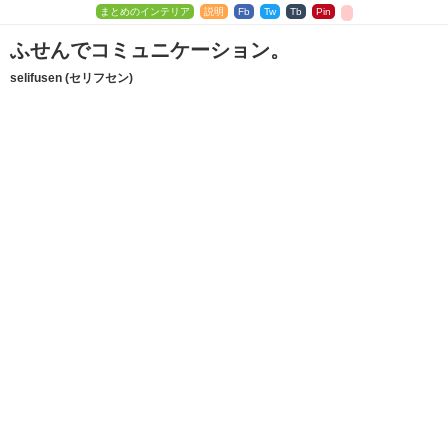
まとめのインテリア
説明
Fb
Tw
Tb
Pin
ふせんでコミュニケーション。
selifusen (セリフセン)