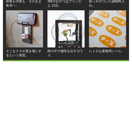
和食も洋食も、そのまま
3時のおやつはプリンだ
取っ手のついた調味料入
食卓へ。
よ 10点。
れ。
そこをスマホ置き場にす
枠の中で個性を出すガラ
レトロな業務用シール。
るという発想。
ス。