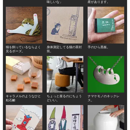
味しいな」
産があります。
猫を飼っているならよく
身体測定してる猫の茶封
手のひら黒板。
見るポーズ。
筒。
キャラメルのようなひと
ちょっと座るのにちょう
ナマケモノのネックレ
粒石鹸
どいい。
ス。