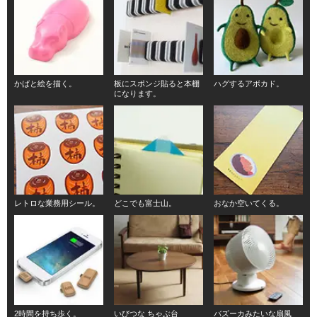
かばと絵を描く。
板にスポンジ貼ると本棚
ハグするアボカド。
になります。
レトロな業務用シール。
どこでも富士山。
おなか空いてくる。
2時間を持ち歩く。
いびつな ちゃぶ台
バズーカみたいな扇風