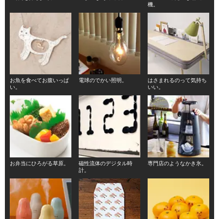
機。
お魚を食べてお腹いっぱ
電球のでかい照明。
はさまれるのって気持ち
い。
いい。
お弁当にひろがる草原。
磁性流体のデジタル時
専門店のようなかき氷。
計。