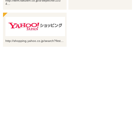
http://item.rakuten.co.jp/a-depeche/103
4…
http://shopping.yahoo.co.jp/search?first…