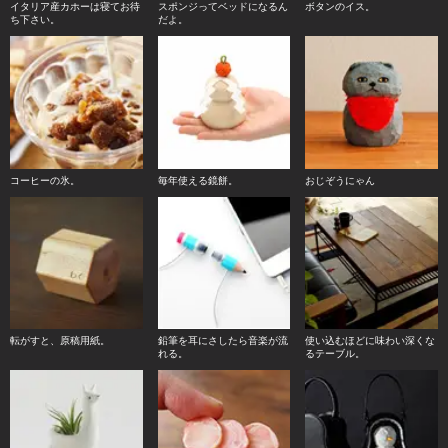
イタリア産カホーは寝てお待
スポンジってベッドになるん
ボタンのイス。
ち下さい。
だよ。
コーヒーの氷。
毎年使える鏡餅。
おじぞうにゃん
転がすと、原稿用紙。
鉛筆を耳にさしたら音楽が流
使い込むほどに味わい深くな
れる。
るテーブル。