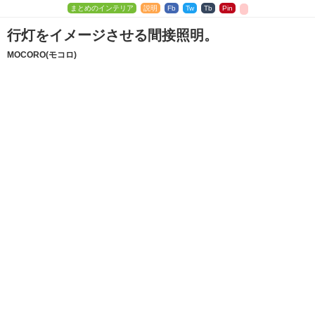
まとめのインテリア
説明
Fb
Tw
Tb
Pin
行灯をイメージさせる間接照明。
MOCORO(モコロ)