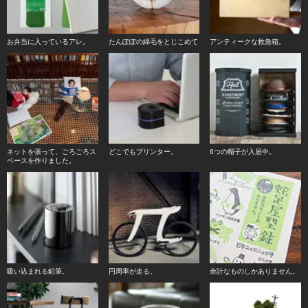
お弁当に入っているアレ。
たんぽぽの綿毛をとじこめて
アンティークな救急箱。
ネットを張って、ごろごろス
どこでもプリンター。
6つの帽子が入居中。
ペースを作りました。
吸い込まれる鉛筆。
円周率が走る。
余計なものしかありません。