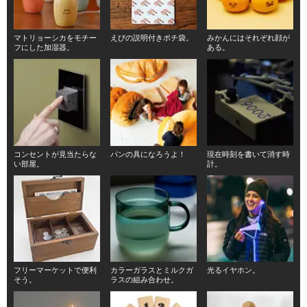
マトリョーシカをモチー
えびの説明付きポチ袋。
みかんにはそれぞれ顔が
フにした加湿器。
ある。
コンセントが見当たらな
パンの具になろうよ！
現在時刻を書いて消す時
い部屋。
計。
フリーマーケットで便利
カラーガラスとミルクガ
光るイヤホン。
そう。
ラスの組み合わせ。