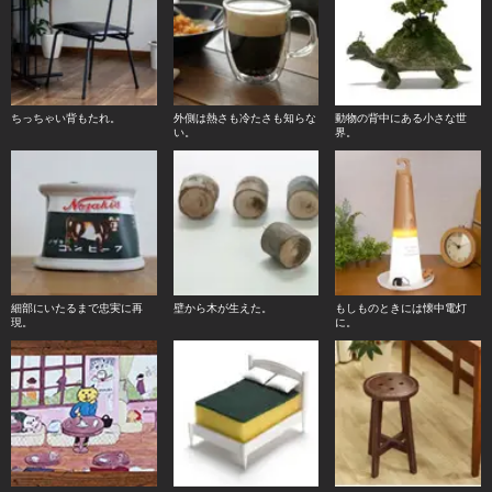
ちっちゃい背もたれ。
外側は熱さも冷たさも知らな
動物の背中にある小さな世
い。
界。
細部にいたるまで忠実に再
壁から木が生えた。
もしものときには懐中電灯
現。
に。