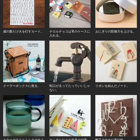
歳の数だけ火を灯すカード。
チロルチョコは革のケースに
おにぎりの防御力を上げる。
入れる。
クーラーボックスに座る。
蛇口が太ってたっていいじゃ
リボンを結んだノート。
ない。
カラーガラスとミルクガラス
のこぎりなどの道具の付箋。
数字の大きな夜行性。