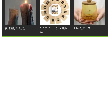
炭は溶けるんだよ。
ここにノートが12冊あ
凹んだグラス。
る。