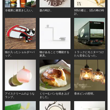
冷蔵庫に横置きしたい。
森の時計。
9羽の蝶と、1匹の蜂の時
計。
猫が入ったショルダーバ
物があることで機能する
トラックにモニターつけ
ッグ。
家具。
たら安全になった。
アイスクリームのような
くりーむパンを焼き上げ
香水ビンの照明。
ランプ。
ました。