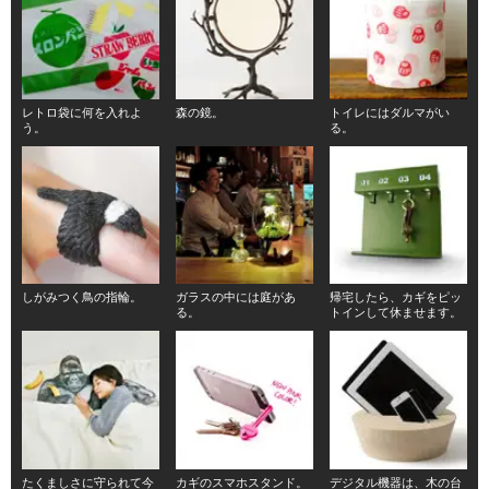
レトロ袋に何を入れよ
森の鏡。
トイレにはダルマがい
う。
る。
しがみつく鳥の指輪。
ガラスの中には庭があ
帰宅したら、カギをピッ
る。
トインして休ませます。
たくましさに守られて今
カギのスマホスタンド。
デジタル機器は、木の台