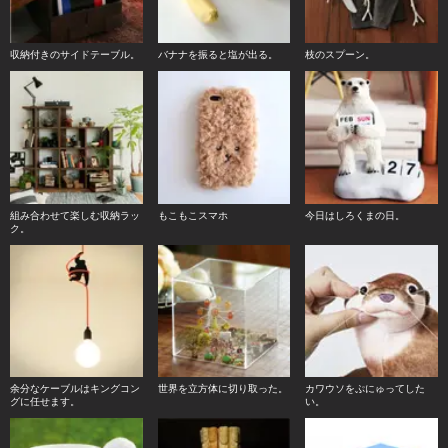
収納付きのサイドテーブル。
バナナを振ると塩が出る。
枝のスプーン。
組み合わせて楽しむ収納ラッ
もこもこスマホ
今日はしろくまの日。
ク。
余分なケーブルはキングコン
世界を立方体に切り取った。
カワウソをぷにゅってした
グに任せます。
い。