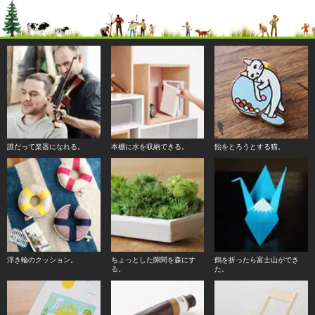
誰だって楽器になれる。
本棚に水を収納できる。
飴をとろうとする猫。
浮き輪のクッション。
ちょっとした隙間を森にす
鶴を折ったら富士山ができ
る。
た。