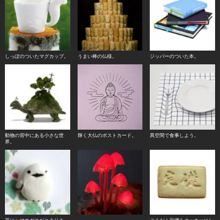
しっぽのついたマグカップ。
うまい棒の仏様。
ジッパーのついた本。
動物の背中にある小さな世
輝く大仏のポストカード。
異空間で食事しよう。
界。