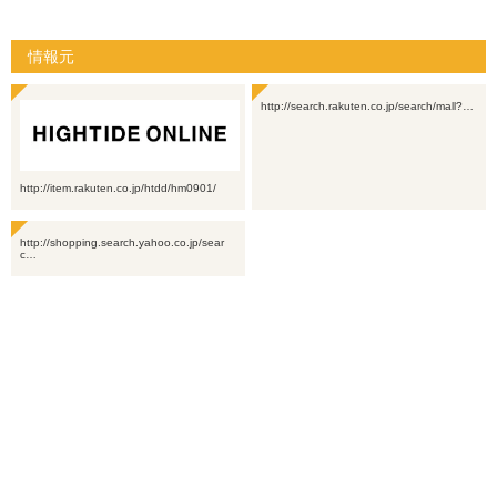
情報元
http://search.rakuten.co.jp/search/mall?…
http://item.rakuten.co.jp/htdd/hm0901/
http://shopping.search.yahoo.co.jp/sear
c…