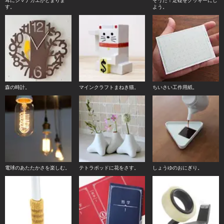
耳にシマナガエがとまりま
そうだ！定礎をクッキーにし
す。
よう。
森の時計。
マインクラフトまねき猫。
ちいさい工作用紙。
電球のあたたかさを楽しむ。
テトラポッドに花をさす。
しょうゆのおにぎり。