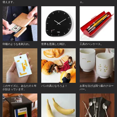
使えます。
ェ。
印籠のような名刺入れ。
世界を意識した時計。
工具のペンケース。
このサイズに、あなたの１年
パンの具になろうよ！
お茶を注げば四つ葉のクロー
が詰まっています。
バー。