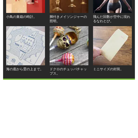
小鳥の巣箱の時計。
脚付きメイソンジャーの
飛んだ回数が空中に現れ
照明。
るなわとび。
海の底から雲の上まで。
ドクロのチュッパチャッ
ミニサイズの封筒。
プス。