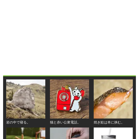
岩の中で寝る。
猫と赤い公衆電話。
焼き鮭は本に挟む。