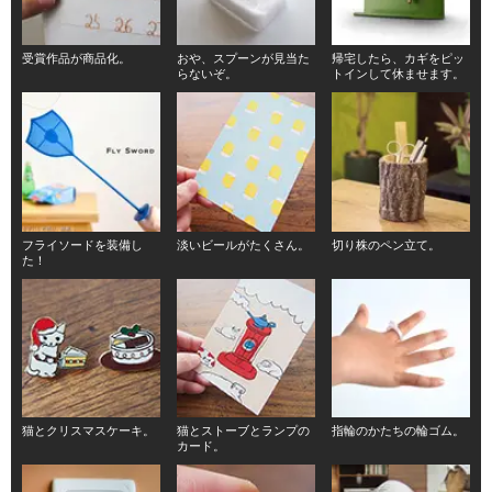
受賞作品が商品化。
おや、スプーンが見当た
帰宅したら、カギをピッ
らないぞ。
トインして休ませます。
フライソードを装備し
淡いビールがたくさん。
切り株のペン立て。
た！
猫とクリスマスケーキ。
猫とストーブとランプの
指輪のかたちの輪ゴム。
カード。