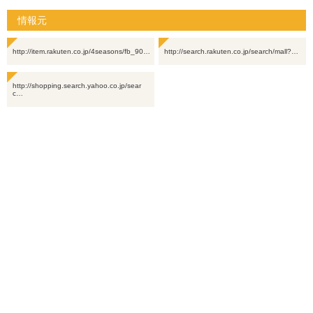
情報元
http://item.rakuten.co.jp/4seasons/fb_90…
http://search.rakuten.co.jp/search/mall?…
http://shopping.search.yahoo.co.jp/sear
c…