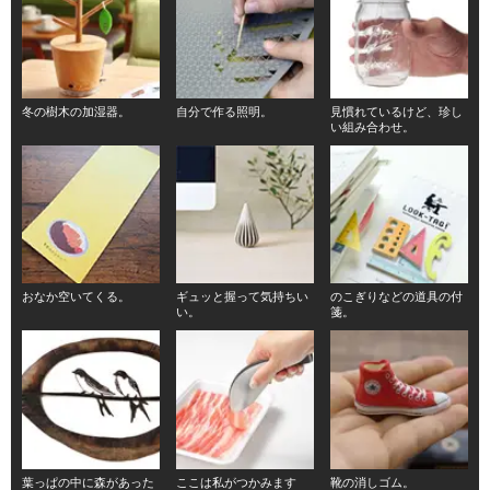
冬の樹木の加湿器。
自分で作る照明。
見慣れているけど、珍し
い組み合わせ。
おなか空いてくる。
ギュッと握って気持ちい
のこぎりなどの道具の付
い。
箋。
葉っぱの中に森があった
ここは私がつかみます
靴の消しゴム。