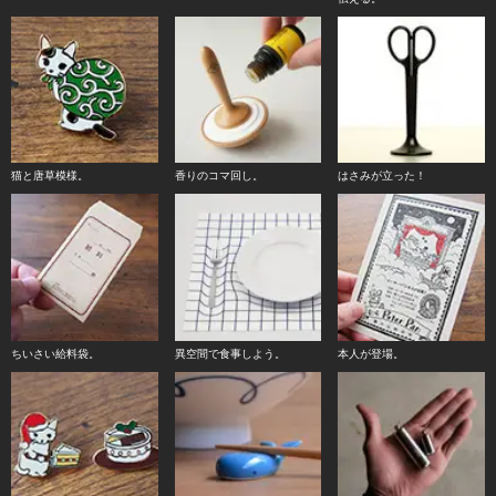
猫と唐草模様。
香りのコマ回し。
はさみが立った！
ちいさい給料袋。
異空間で食事しよう。
本人が登場。