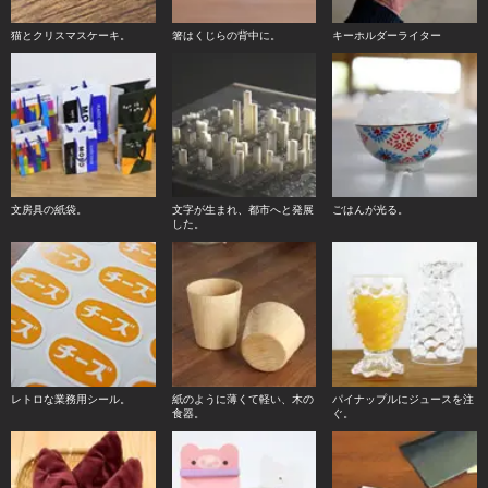
猫とクリスマスケーキ。
箸はくじらの背中に。
キーホルダーライター
文房具の紙袋。
文字が生まれ、都市へと発展
ごはんが光る。
した。
レトロな業務用シール。
紙のように薄くて軽い、木の
パイナップルにジュースを注
食器。
ぐ。