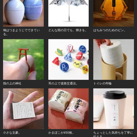
鳩はつまようじでできてい
どんな雨の日でも、輝きを。
はちみつのためのビン。
る。
指の上の神社
耳の上で道路交通法。
トイレの年輪
小さな文豪。
かまぼこが450枚。
ちょっとした気持ちを丁寧に
伝える。