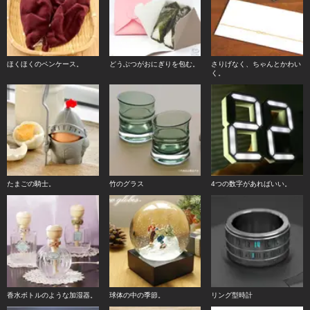
ほくほくのペンケース。
どうぶつがおにぎりを包む。
さりげなく、ちゃんとかわい
く。
たまごの騎士。
竹のグラス
4つの数字があればいい。
香水ボトルのような加湿器。
球体の中の季節。
リング型時計