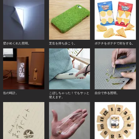
壁がめくれた照明。
芝生を持ち歩こう。
ポテチをポテチで封をする。
缶の時計。
こぼしちゃった！でもサッと
自分で作る照明。
使えます。