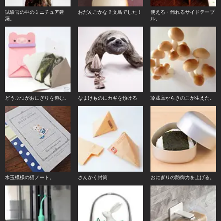
試験官の中のミニチュア建
おだんごかな？文鳥でした！
使える・飾れるサイドテーブ
築。
ル。
どうぶつがおにぎりを包む。
なまけものにカギを預ける
冷蔵庫からきのこが生えた。
水玉模様の猫ノート。
さんかく封筒
おにぎりの防御力を上げる。