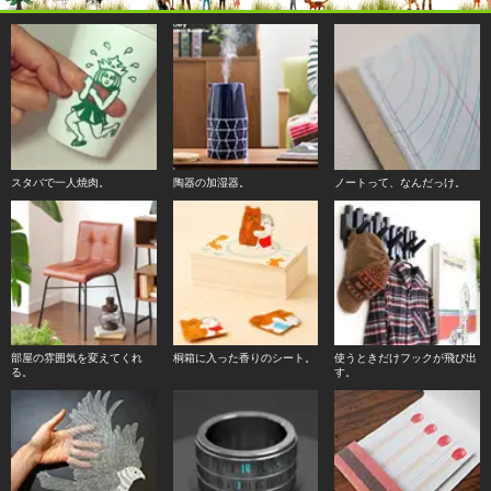
スタバで一人焼肉。
陶器の加湿器。
ノートって、なんだっけ。
部屋の雰囲気を変えてくれ
桐箱に入った香りのシート。
使うときだけフックが飛び出
る。
す。