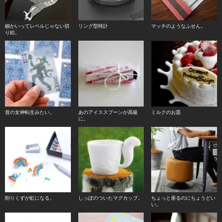
細かいってレベルじゃない切
リング型時計
マッチのようなふせん。
り絵。
昔の女神転生みたい。
あのアイススプーンが高級
ミルクのお皿
に。
削りくずが虹になる。
しっぽのついたマグカップ。
ちょっと座るのにちょうどい
い。