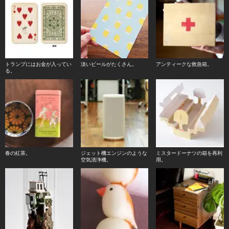
トランプにはお金が入ってい
淡いビールがたくさん。
アンティークな救急箱。
る。
春の紅茶。
ジェット機エンジンのような
ミスタードーナツの箱を再利
空気清浄機。
用。