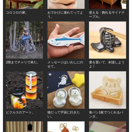
コロコロの家。
おでかけに連れてってよ
使える・飾れるサイドテ
う。
ーブル。
2階までチャリで来た。
メッセージはいわしにの
箸を置いて、剣道しよう
せて。
よ！
ピクルスのアート。
猫だって宇宙に行きた
食パン1枚でつくれるパ
い。
ンダ。