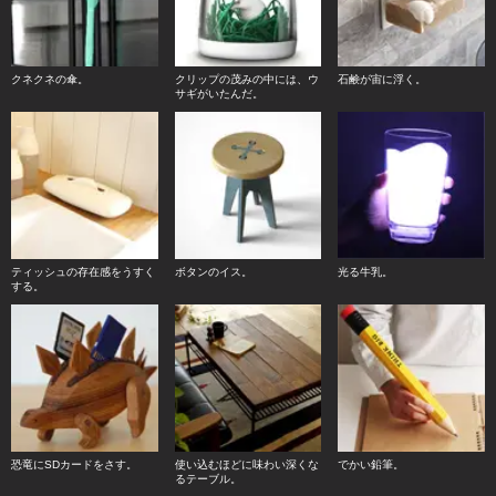
クネクネの傘。
クリップの茂みの中には、ウ
石鹸が宙に浮く。
サギがいたんだ。
ティッシュの存在感をうすく
ボタンのイス。
光る牛乳。
する。
恐竜にSDカードをさす。
使い込むほどに味わい深くな
でかい鉛筆。
るテーブル。