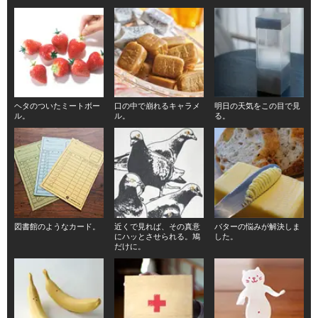
ヘタのついたミートボー
口の中で崩れるキャラメ
明日の天気をこの目で見
ル。
ル。
る。
図書館のようなカード。
近くで見れば、その真意
バターの悩みが解決しま
にハッとさせられる。鳩
した。
だけに。