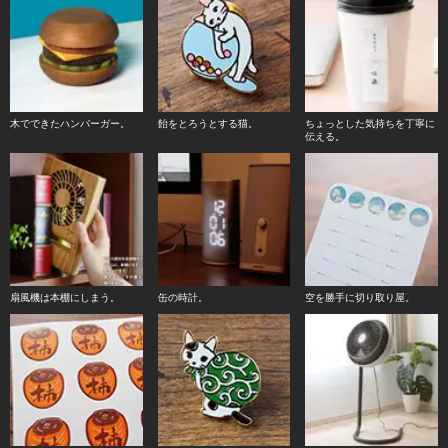
木でできたハンバーガー。
飴をとろうとする猫。
ちょっとした気持ちを丁寧に
伝える。
扇風機は本棚にしまう。
缶の時計。
空を勝手に切り取り屋。