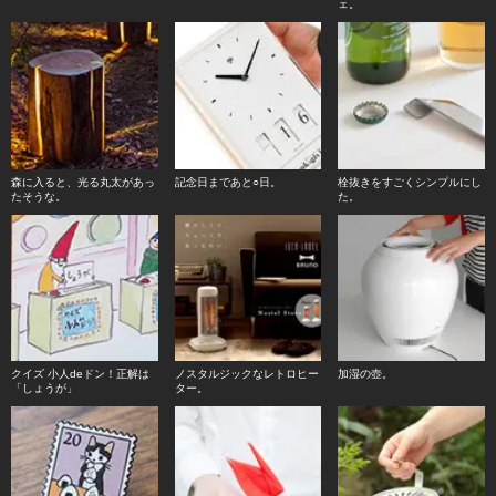
ェ。
森に入ると、光る丸太があっ
記念日まであと○日。
栓抜きをすごくシンプルにし
たそうな。
た。
クイズ 小人deドン！正解は
ノスタルジックなレトロヒー
加湿の壺。
「しょうが」
ター。