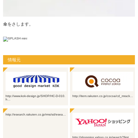
傘をさします。
情報元
http://www.kok-design.jp/SHOP/HC-D-010.
http://item.rakuten.co.jp/cocoa/cd_mrack…
h…
http://esearch.rakuten.co.jp/rms/sd/esea…
http://shopping.yahoo.co.jp/search?first…