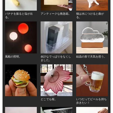
バナナを振ると塩が出
アンティークな救急箱。
猫は水につけると曲が
る。
る。
風船の照明。
余計なでっぱりをなくし
結晶の形で天気を想う。
ました。
どこでも桜。
いつだってビールを持ち
歩きたい！