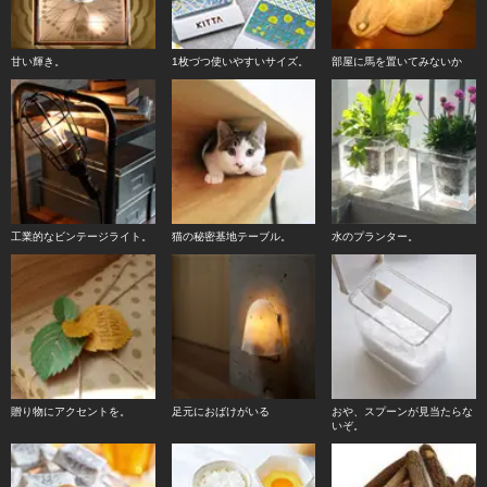
甘い輝き。
1枚づつ使いやすいサイズ。
部屋に馬を置いてみないか
工業的なビンテージライト。
猫の秘密基地テーブル。
水のプランター。
贈り物にアクセントを。
足元におばけがいる
おや、スプーンが見当たらな
いぞ。