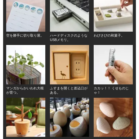
空を勝手に切り取り屋。
ハードディスクのような
わびさびの和菓子。
USBメモリ。
マンガからかいわれ大根
ふすまを開くと差込口が
カカッ！！ くせものじ
が育つ。
ある。
ゃ！