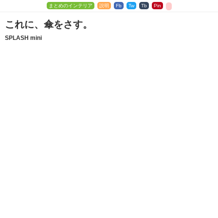
まとめのインテリア
説明
Fb
Tw
Tb
Pin
これに、傘をさす。
SPLASH mini