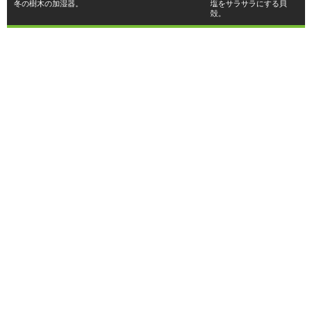
冬の樹木の加湿器。
塩をサラサラにする貝
殻。