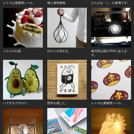
レトロな業務用シール。
猫と唐草模様。
ひらがな「し」の家電です。
ミルクのお皿
灯かりの浮き玉。
銀河系は我が手中にありま
す。
ハグするアボカド。
哲学を感じた。
レトロな業務用シール。