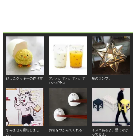
ひよこクッキーの作り方
アハハ。アハ、アハ、ア
星のランプ。
ハハグラス
すみません寝坊しまし
お箸をつかんでくれる！
イス？あるよ。壁にかか
た。
ってるよ。