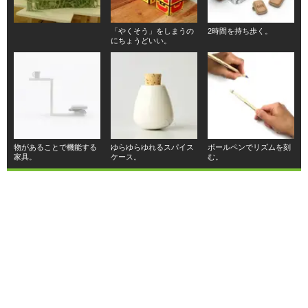
「やくそう」をしまうの
2時間を持ち歩く。
にちょうどいい。
物があることで機能する
ゆらゆらゆれるスパイス
ボールペンでリズムを刻
家具。
ケース。
む。