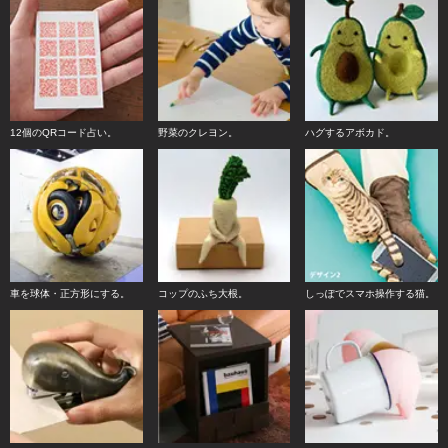
12個のQRコード占い。
野菜のクレヨン。
ハグするアボカド。
車を球体・正方形にする。
コップのふち大根。
しっぽでスマホ操作する猫。