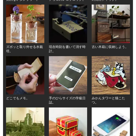
ズボッと取り外せる水栽
現在時刻を書いて消す時
古い木箱に収納しよう。
培。
計。
どこでもメモ。
手のひらサイズの学級日
みかんタワーと猫こた
誌。
つ。