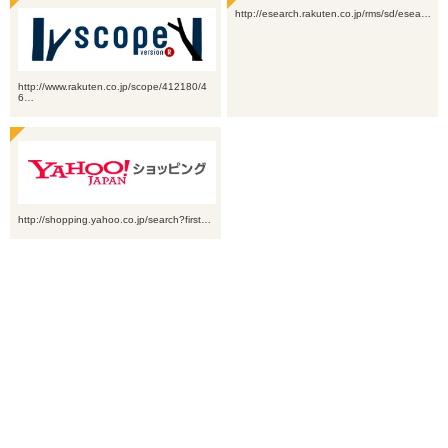
http://esearch.rakuten.co.jp/rms/sd/esea…
http://www.rakuten.co.jp/scope/412180/4
6…
http://shopping.yahoo.co.jp/search?first…