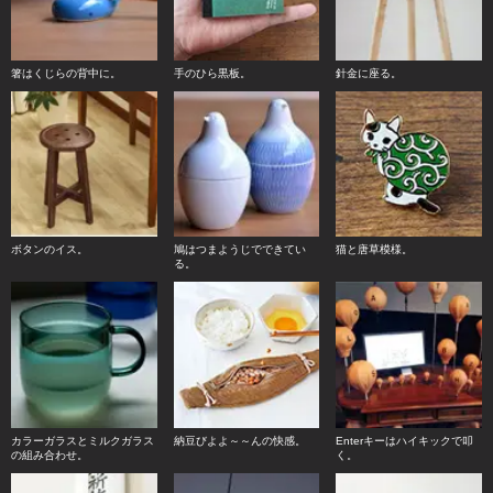
箸はくじらの背中に。
手のひら黒板。
針金に座る。
ボタンのイス。
鳩はつまようじでできてい
猫と唐草模様。
る。
カラーガラスとミルクガラス
納豆びよよ～～んの快感。
Enterキーはハイキックで叩
の組み合わせ。
く。