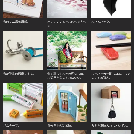
猫のミニ原稿用紙。
オレンジジュースのちょうち
のびるバッグ。
ょ。
猫が読書の邪魔をする。
森で暮らすのが無理ならば、
スーパーカー消しゴム、じゃ
お部屋を森にすればいい。
なくて箸置き。
ガムテープ。
自分専用の冷蔵庫。
カギを車庫入れしといてね。