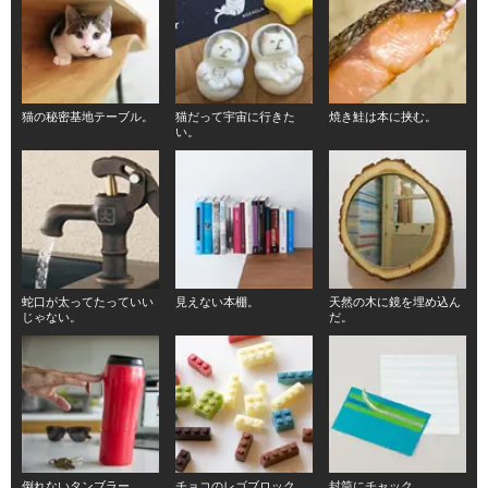
猫の秘密基地テーブル。
猫だって宇宙に行きた
焼き鮭は本に挟む。
い。
蛇口が太ってたっていい
見えない本棚。
天然の木に鏡を埋め込ん
じゃない。
だ。
倒れないタンブラー。
チョコのレゴブロック。
封筒にチャック。