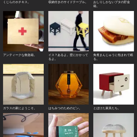
くじらのホチキス。
収納付きのサイドテーブル。
おしりしかないブタの貯金
箱。
アンティークな救急箱。
イス？あるよ。壁にかかって
角煮まんじゅうに包まれて眠
るよ。
る。
ガラスの家にようこそ。
はちみつのためのビン。
とぼけた家具たち。