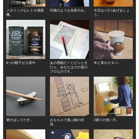
メタリックなレトロ扇風
印籠のような名刺入れ。
今日は☆3つあげましょ
機。
う。
6つの帽子が入居中。
あの用紙だ！とピンとき
木と革のスタバ。
たら、あなたはその道の
プロなのです。
箸がはしりだす。
おもちゃで遊ぶ猫の封
2通りの使い方。
筒。