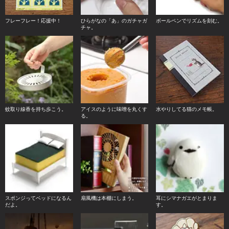
フレーフレー！応援中！
ひらがなの「あ」のガチャガ
ボールペンでリズムを刻む。
チャ。
蚊取り線香を持ち歩こう。
アイスのように味噌を丸くす
水やりしてる猫のメモ帳。
る。
スポンジってベッドになるん
扇風機は本棚にしまう。
耳にシマナガエがとまりま
だよ。
す。